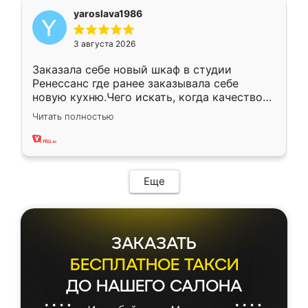
yaroslava1986
3 августа 2026
Заказала себе новый шкаф в студии
Ренессанс где ранее заказывала себе
новую кухню.Чего искать, когда качеством
вполне довольна. Служит кухня уже почти
Читать полностью
два года, нареканий нет.
Еще
ЗАКАЗАТЬ
БЕСПЛАТНОЕ ТАКСИ
ДО НАШЕГО САЛОНА