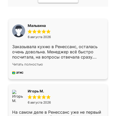
Мальвина
6 августа 2026
Заказывала кухню в Ренессанс, осталась
очень довольна. Менеджер всё быстро
посчитала, на вопросы отвечала сразу.
Замерщик приехал в субботу, подошёл к
Читать полностью
делу со всей ответственностью. Собрали
за день, ребята работали аккуратно, даже
пыли почти не было. Качество отличное,
ящики ходят плавно, ничего не скрипит.
Всё подошло как влитое.
Игорь М.
6 августа 2026
На самом деле в Ренессанс уже не первый