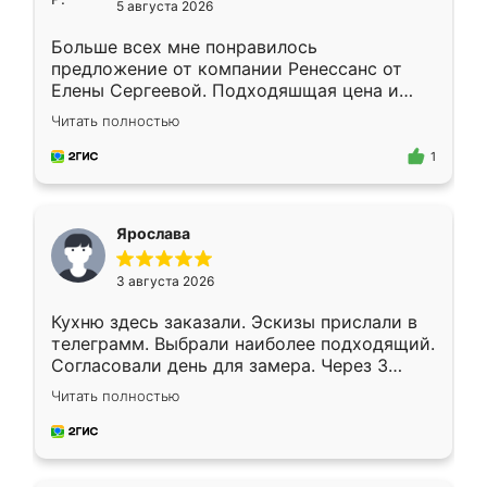
5 августа 2026
Больше всех мне понравилось
предложение от компании Ренессанс от
Елены Сергеевой. Подходяшщая цена и
короткие сроки изготовления. Приехавший
Читать полностью
для замера сотрудник Владислав
предложил по моему эскизу самый
1
подходящий вариант шкафа. Немного его
видоизменил, получилось даже лучше, чем
я хотела.
Ярослава
3 августа 2026
Кухню здесь заказали. Эскизы прислали в
телеграмм. Выбрали наиболее подходящий.
Согласовали день для замера. Через 3
недели кухня была уже готова. Остались
Читать полностью
довольны работой. Спасибо Ренессанс
мебель за качественную работу!