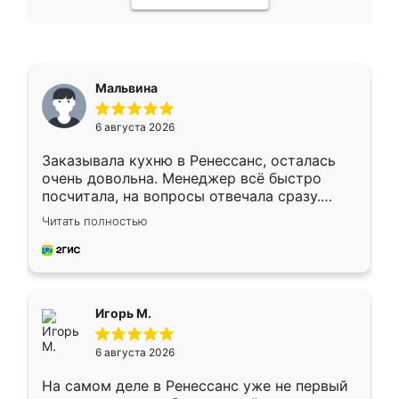
Мальвина
6 августа 2026
Заказывала кухню в Ренессанс, осталась
очень довольна. Менеджер всё быстро
посчитала, на вопросы отвечала сразу.
Замерщик приехал в субботу, подошёл к
Читать полностью
делу со всей ответственностью. Собрали
за день, ребята работали аккуратно, даже
пыли почти не было. Качество отличное,
ящики ходят плавно, ничего не скрипит.
Всё подошло как влитое.
Игорь М.
6 августа 2026
На самом деле в Ренессанс уже не первый