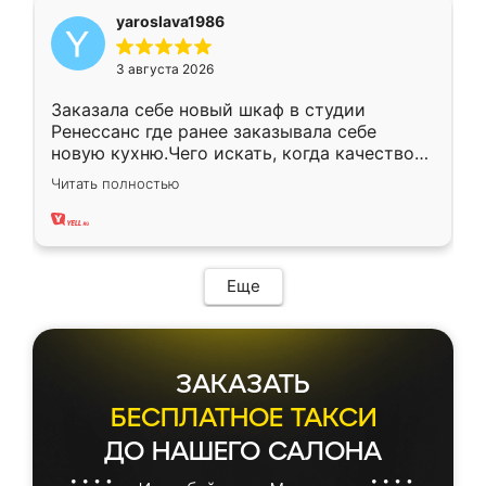
yaroslava1986
3 августа 2026
Заказала себе новый шкаф в студии
Ренессанс где ранее заказывала себе
новую кухню.Чего искать, когда качеством
вполне довольна. Служит кухня уже почти
Читать полностью
два года, нареканий нет.
Еще
ЗАКАЗАТЬ
БЕСПЛАТНОЕ ТАКСИ
ДО НАШЕГО САЛОНА