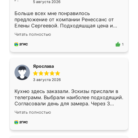
5 августа 2026
Больше всех мне понравилось
предложение от компании Ренессанс от
Елены Сергеевой. Подходяшщая цена и
короткие сроки изготовления. Приехавший
Читать полностью
для замера сотрудник Владислав
предложил по моему эскизу самый
1
подходящий вариант шкафа. Немного его
видоизменил, получилось даже лучше, чем
я хотела.
Ярослава
3 августа 2026
Кухню здесь заказали. Эскизы прислали в
телеграмм. Выбрали наиболее подходящий.
Согласовали день для замера. Через 3
недели кухня была уже готова. Остались
Читать полностью
довольны работой. Спасибо Ренессанс
мебель за качественную работу!