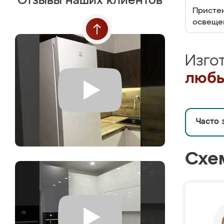
Отзывы наших клиентов
Пристен
освеще
Изго
любы
Часто 
Схе