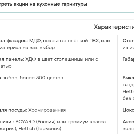
реть акции на кухонные гарнитуры
Характерист
ал фасадов:
МДФ, покрытые плёнкой ПВХ, или
Сто
материал на ваш выбор
из и
я панель:
ХДФ в цвет столешницы или с
Габа
чатью
а выбор, более 300 цветов
Выка
танд
Hett
без 
ля посуды:
Хромированная
Цоко
ники :
BOYARD (Россия) или премиум класса
Аксе
встрия), Hettich (Германия)
волш