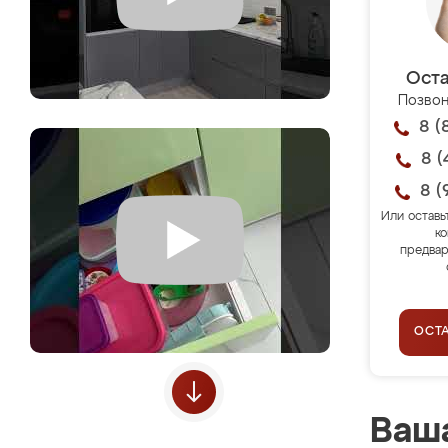
Оста
Позвон
8 (
8 (
8 (
Или оставь
ко
предвар
ОСТ
Ваша