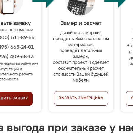
вьте заявку
Замер и расчет
ите по номерам
Дизайнер-замерщик
800) 511-89-55
приедет к Вам с каталогом
материалов,
Вы
495) 665-24-01
проведёт детальные
р
926) 409-68-13
замеры,
д
составит проект и сделает
з
те заявку на сайте для
окончательный расчёт
нсультации и
стоимости Вашей будущей
ительного расчёта
стоимости.
мебели.
ВЫЗВАТЬ ЗАМЕРЩИКА
АВИТЬ ЗАЯВКУ
 выгода при заказе у на