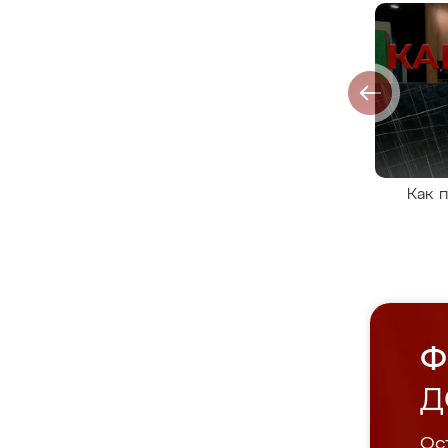
Как 
Ф
Д
Ост