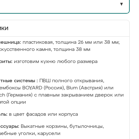
▼
ики
лешница:
пластиковая, толщина 26 мм или 38 мм;
скусственного камня, толщина 38 мм
риты:
изготовим кухню любого размера
тные системы :
ПВШ полного открывания,
ембоксы BOYARD (Россия), Blum (Австрия) или
ich (Германия) с плавным закрыванием дверок или
этой опции
ль:
в цвет фасадов или корпуса
ссуары:
Выкатные корзины, бутылочницы,
ебные уголки, карусели