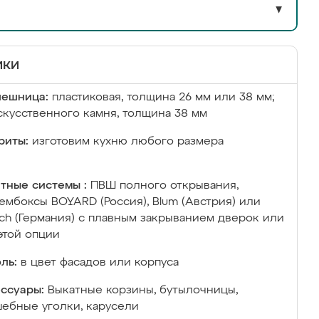
▼
ики
лешница:
пластиковая, толщина 26 мм или 38 мм;
скусственного камня, толщина 38 мм
риты:
изготовим кухню любого размера
тные системы :
ПВШ полного открывания,
ембоксы BOYARD (Россия), Blum (Австрия) или
ich (Германия) с плавным закрыванием дверок или
этой опции
ль:
в цвет фасадов или корпуса
ссуары:
Выкатные корзины, бутылочницы,
ебные уголки, карусели