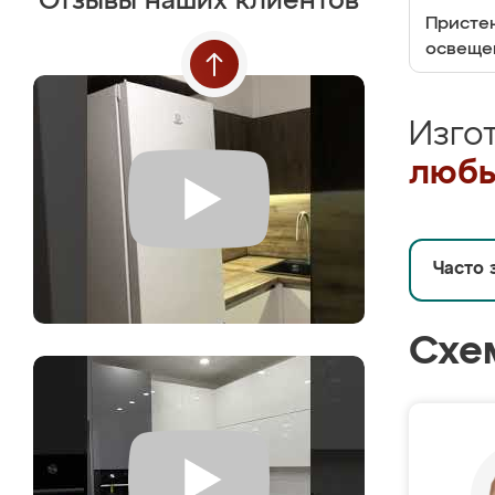
Отзывы наших клиентов
Пристен
освеще
Изго
любы
Часто 
Схе