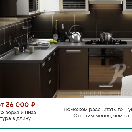
от 36 000 ₽
Поможем рассчитать точну
тр
верха и низа
Ответим менее, чем за 
тура в длину