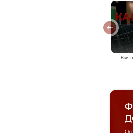
Как 
Ф
Д
Ост