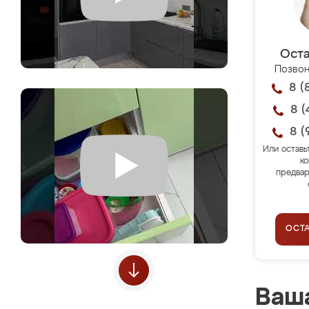
Оста
Позвон
8 (
8 (
8 (
Или оставь
ко
предвар
ОСТ
Ваша