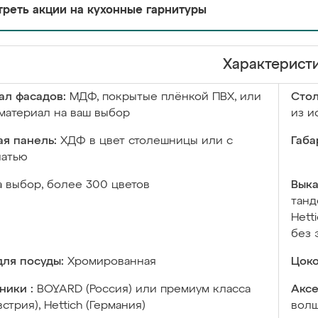
реть акции на кухонные гарнитуры
Характерист
ал фасадов:
МДФ, покрытые плёнкой ПВХ, или
Сто
материал на ваш выбор
из и
я панель:
ХДФ в цвет столешницы или с
Габа
чатью
а выбор, более 300 цветов
Выка
танд
Hett
без 
ля посуды:
Хромированная
Цоко
ники :
BOYARD (Россия) или премиум класса
Аксе
встрия), Hettich (Германия)
волш