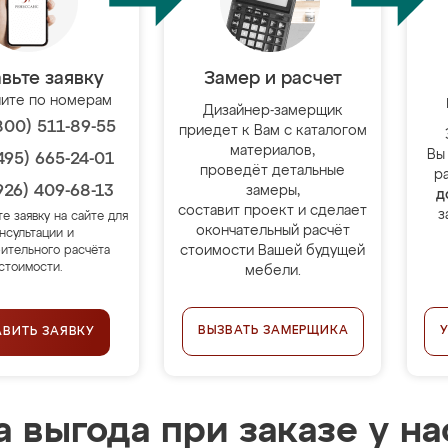
вьте заявку
Замер и расчет
ите по номерам
Дизайнер-замерщик
800) 511-89-55
приедет к Вам с каталогом
материалов,
Вы
495) 665-24-01
проведёт детальные
р
926) 409-68-13
замеры,
д
составит проект и сделает
з
те заявку на сайте для
окончательный расчёт
нсультации и
стоимости Вашей будущей
ительного расчёта
стоимости.
мебели.
ВЫЗВАТЬ ЗАМЕРЩИКА
АВИТЬ ЗАЯВКУ
 выгода при заказе у на