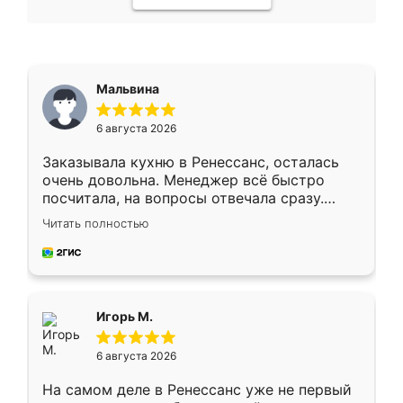
Мальвина
6 августа 2026
Заказывала кухню в Ренессанс, осталась
очень довольна. Менеджер всё быстро
посчитала, на вопросы отвечала сразу.
Замерщик приехал в субботу, подошёл к
Читать полностью
делу со всей ответственностью. Собрали
за день, ребята работали аккуратно, даже
пыли почти не было. Качество отличное,
ящики ходят плавно, ничего не скрипит.
Всё подошло как влитое.
Игорь М.
6 августа 2026
На самом деле в Ренессанс уже не первый