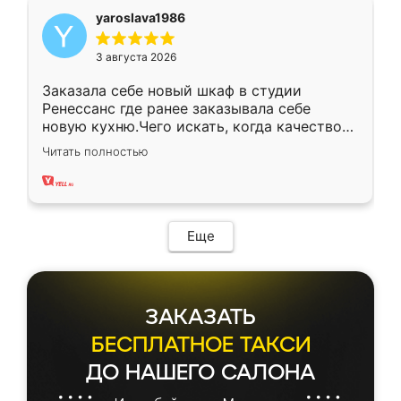
yaroslava1986
3 августа 2026
Заказала себе новый шкаф в студии
Ренессанс где ранее заказывала себе
новую кухню.Чего искать, когда качеством
вполне довольна. Служит кухня уже почти
Читать полностью
два года, нареканий нет.
Еще
ЗАКАЗАТЬ
БЕСПЛАТНОЕ ТАКСИ
ДО НАШЕГО САЛОНА