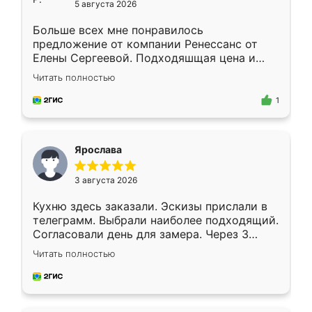
5 августа 2026
Больше всех мне понравилось
предложение от компании Ренессанс от
Елены Сергеевой. Подходяшщая цена и
короткие сроки изготовления. Приехавший
Читать полностью
для замера сотрудник Владислав
предложил по моему эскизу самый
1
подходящий вариант шкафа. Немного его
видоизменил, получилось даже лучше, чем
я хотела.
Ярослава
3 августа 2026
Кухню здесь заказали. Эскизы прислали в
телеграмм. Выбрали наиболее подходящий.
Согласовали день для замера. Через 3
недели кухня была уже готова. Остались
Читать полностью
довольны работой. Спасибо Ренессанс
мебель за качественную работу!