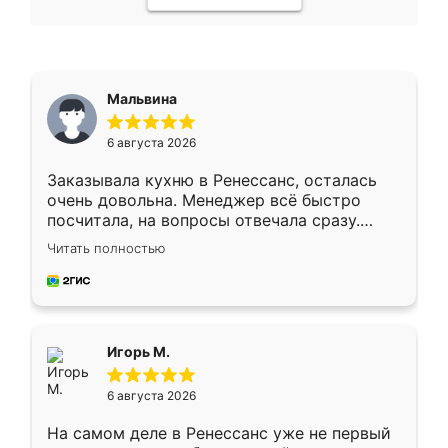
Мальвина
6 августа 2026
Заказывала кухню в Ренессанс, осталась
очень довольна. Менеджер всё быстро
посчитала, на вопросы отвечала сразу.
Замерщик приехал в субботу, подошёл к
Читать полностью
делу со всей ответственностью. Собрали
за день, ребята работали аккуратно, даже
пыли почти не было. Качество отличное,
ящики ходят плавно, ничего не скрипит.
Всё подошло как влитое.
Игорь М.
6 августа 2026
На самом деле в Ренессанс уже не первый