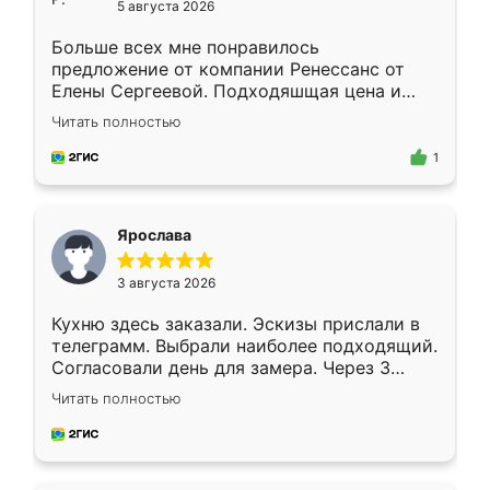
5 августа 2026
Больше всех мне понравилось
предложение от компании Ренессанс от
Елены Сергеевой. Подходяшщая цена и
короткие сроки изготовления. Приехавший
Читать полностью
для замера сотрудник Владислав
предложил по моему эскизу самый
1
подходящий вариант шкафа. Немного его
видоизменил, получилось даже лучше, чем
я хотела.
Ярослава
3 августа 2026
Кухню здесь заказали. Эскизы прислали в
телеграмм. Выбрали наиболее подходящий.
Согласовали день для замера. Через 3
недели кухня была уже готова. Остались
Читать полностью
довольны работой. Спасибо Ренессанс
мебель за качественную работу!