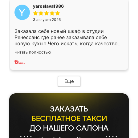
yaroslava1986
3 августа 2026
Заказала себе новый шкаф в студии
Ренессанс где ранее заказывала себе
новую кухню.Чего искать, когда качеством
вполне довольна. Служит кухня уже почти
Читать полностью
два года, нареканий нет.
Еще
ЗАКАЗАТЬ
БЕСПЛАТНОЕ ТАКСИ
ДО НАШЕГО САЛОНА