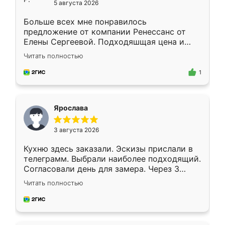
5 августа 2026
Больше всех мне понравилось
предложение от компании Ренессанс от
Елены Сергеевой. Подходяшщая цена и
короткие сроки изготовления. Приехавший
Читать полностью
для замера сотрудник Владислав
предложил по моему эскизу самый
1
подходящий вариант шкафа. Немного его
видоизменил, получилось даже лучше, чем
я хотела.
Ярослава
3 августа 2026
Кухню здесь заказали. Эскизы прислали в
телеграмм. Выбрали наиболее подходящий.
Согласовали день для замера. Через 3
недели кухня была уже готова. Остались
Читать полностью
довольны работой. Спасибо Ренессанс
мебель за качественную работу!