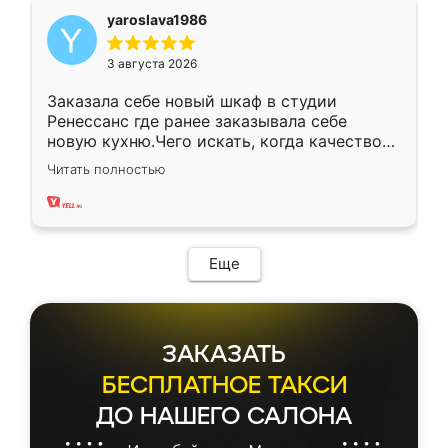
yaroslava1986
3 августа 2026
Заказала себе новый шкаф в студии
Ренессанс где ранее заказывала себе
новую кухню.Чего искать, когда качеством
вполне довольна. Служит кухня уже почти
Читать полностью
два года, нареканий нет.
Еще
ЗАКАЗАТЬ
БЕСПЛАТНОЕ ТАКСИ
ДО НАШЕГО САЛОНА