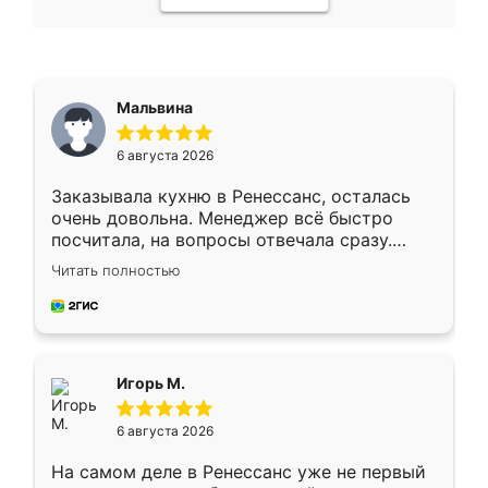
Мальвина
6 августа 2026
Заказывала кухню в Ренессанс, осталась
очень довольна. Менеджер всё быстро
посчитала, на вопросы отвечала сразу.
Замерщик приехал в субботу, подошёл к
Читать полностью
делу со всей ответственностью. Собрали
за день, ребята работали аккуратно, даже
пыли почти не было. Качество отличное,
ящики ходят плавно, ничего не скрипит.
Всё подошло как влитое.
Игорь М.
6 августа 2026
На самом деле в Ренессанс уже не первый