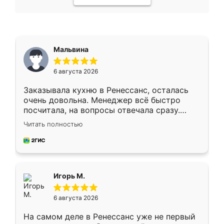
Мальвина
6 августа 2026
Заказывала кухню в Ренессанс, осталась
очень довольна. Менеджер всё быстро
посчитала, на вопросы отвечала сразу.
Замерщик приехал в субботу, подошёл к
Читать полностью
делу со всей ответственностью. Собрали
за день, ребята работали аккуратно, даже
пыли почти не было. Качество отличное,
ящики ходят плавно, ничего не скрипит.
Всё подошло как влитое.
Игорь М.
6 августа 2026
На самом деле в Ренессанс уже не первый