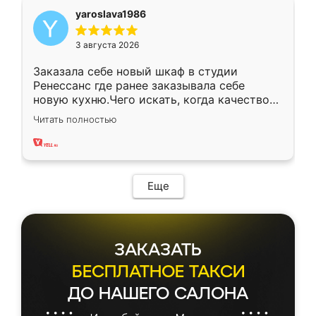
yaroslava1986
3 августа 2026
Заказала себе новый шкаф в студии
Ренессанс где ранее заказывала себе
новую кухню.Чего искать, когда качеством
вполне довольна. Служит кухня уже почти
Читать полностью
два года, нареканий нет.
Еще
ЗАКАЗАТЬ
БЕСПЛАТНОЕ ТАКСИ
ДО НАШЕГО САЛОНА