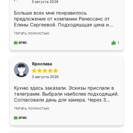
5 августа 2026
Больше всех мне понравилось
предложение от компании Ренессанс от
Елены Сергеевой. Подходяшщая цена и
короткие сроки изготовления. Приехавший
Читать полностью
для замера сотрудник Владислав
предложил по моему эскизу самый
1
подходящий вариант шкафа. Немного его
видоизменил, получилось даже лучше, чем
я хотела.
Ярослава
3 августа 2026
Кухню здесь заказали. Эскизы прислали в
телеграмм. Выбрали наиболее подходящий.
Согласовали день для замера. Через 3
недели кухня была уже готова. Остались
Читать полностью
довольны работой. Спасибо Ренессанс
мебель за качественную работу!