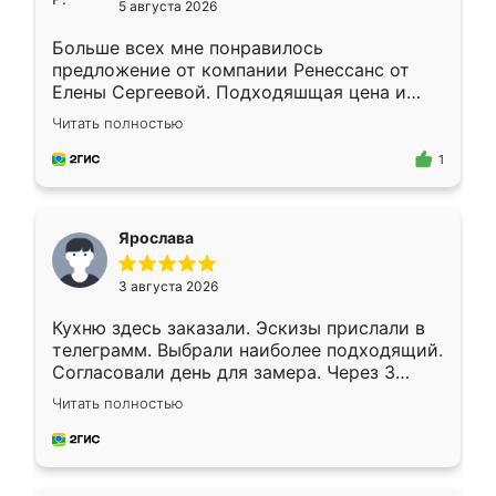
5 августа 2026
Больше всех мне понравилось
предложение от компании Ренессанс от
Елены Сергеевой. Подходяшщая цена и
короткие сроки изготовления. Приехавший
Читать полностью
для замера сотрудник Владислав
предложил по моему эскизу самый
1
подходящий вариант шкафа. Немного его
видоизменил, получилось даже лучше, чем
я хотела.
Ярослава
3 августа 2026
Кухню здесь заказали. Эскизы прислали в
телеграмм. Выбрали наиболее подходящий.
Согласовали день для замера. Через 3
недели кухня была уже готова. Остались
Читать полностью
довольны работой. Спасибо Ренессанс
мебель за качественную работу!