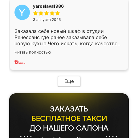
yaroslava1986
3 августа 2026
Заказала себе новый шкаф в студии
Ренессанс где ранее заказывала себе
новую кухню.Чего искать, когда качеством
вполне довольна. Служит кухня уже почти
Читать полностью
два года, нареканий нет.
Еще
ЗАКАЗАТЬ
БЕСПЛАТНОЕ ТАКСИ
ДО НАШЕГО САЛОНА