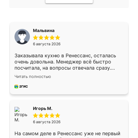
Мальвина
6 августа 2026
Заказывала кухню в Ренессанс, осталась
очень довольна. Менеджер всё быстро
посчитала, на вопросы отвечала сразу.
Замерщик приехал в субботу, подошёл к
Читать полностью
делу со всей ответственностью. Собрали
за день, ребята работали аккуратно, даже
пыли почти не было. Качество отличное,
ящики ходят плавно, ничего не скрипит.
Всё подошло как влитое.
Игорь М.
6 августа 2026
На самом деле в Ренессанс уже не первый