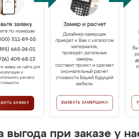
вьте заявку
Замер и расчет
ите по номерам
Дизайнер-замерщик
800) 511-89-55
приедет к Вам с каталогом
материалов,
Вы
495) 665-24-01
проведёт детальные
р
926) 409-68-13
замеры,
д
составит проект и сделает
з
те заявку на сайте для
окончательный расчёт
нсультации и
стоимости Вашей будущей
ительного расчёта
стоимости.
мебели.
ВЫЗВАТЬ ЗАМЕРЩИКА
АВИТЬ ЗАЯВКУ
 выгода при заказе у на