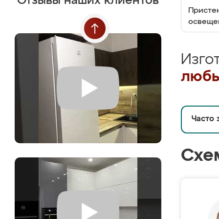
Отзывы наших клиентов
Пристен
освеще
Изго
любы
Часто 
Схе