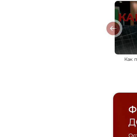
Как 
Ф
Д
Ост