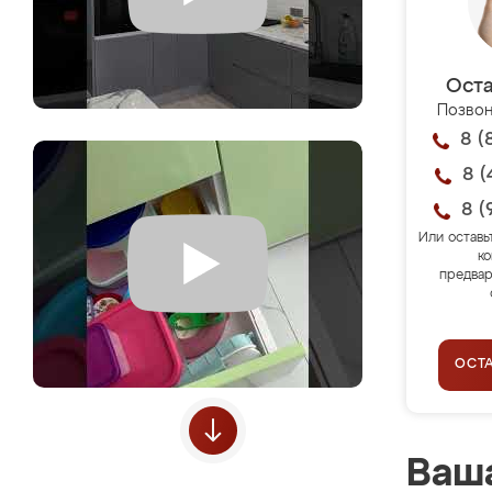
Оста
Позвон
8 (
8 (
8 (
Или оставь
ко
предвар
ОСТ
Ваша