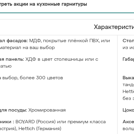
реть акции на кухонные гарнитуры
Характерист
ал фасадов:
МДФ, покрытые плёнкой ПВХ, или
Сто
материал на ваш выбор
из и
я панель:
ХДФ в цвет столешницы или с
Габа
чатью
а выбор, более 300 цветов
Выка
танд
Hett
без 
ля посуды:
Хромированная
Цоко
ники :
BOYARD (Россия) или премиум класса
Аксе
встрия), Hettich (Германия)
волш