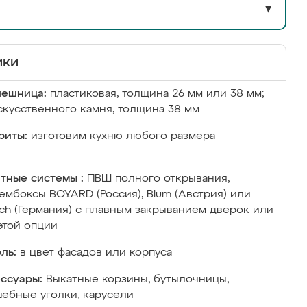
▼
ики
лешница:
пластиковая, толщина 26 мм или 38 мм;
скусственного камня, толщина 38 мм
риты:
изготовим кухню любого размера
тные системы :
ПВШ полного открывания,
ембоксы BOYARD (Россия), Blum (Австрия) или
ich (Германия) с плавным закрыванием дверок или
этой опции
ль:
в цвет фасадов или корпуса
ссуары:
Выкатные корзины, бутылочницы,
ебные уголки, карусели