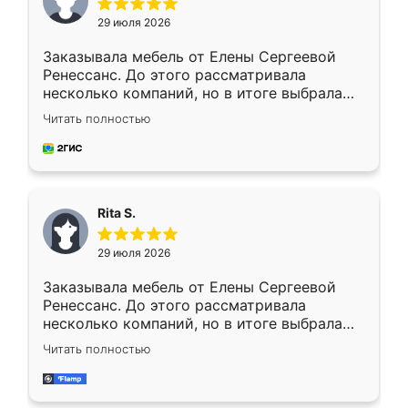
29 июля 2026
Заказывала мебель от Елены Сергеевой
Ренессанс. До этого рассматривала
несколько компаний, но в итоге выбрала
эту. Сначала обговорили условия, потом
Читать полностью
приехал замерщик, всё спокойно объяснил
и снял размеры. Изготовили в срок, с
доставкой тоже никаких проблем не
возникло. Сборку выполнили аккуратно,
мебель сразу встала на свое место без
Rita S.
каких-либо доработок. Качеством осталась
довольна, все выглядит так, как и ожидала.
29 июля 2026
Заказывала мебель от Елены Сергеевой
Ренессанс. До этого рассматривала
несколько компаний, но в итоге выбрала
эту. Сначала обговорили условия, потом
Читать полностью
приехал замерщик, всё спокойно объяснил
и снял размеры. Изготовили в срок, с
доставкой тоже никаких проблем не