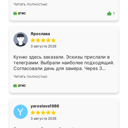
короткие сроки изготовления. Приехавший
Читать полностью
для замера сотрудник Владислав
предложил по моему эскизу самый
1
подходящий вариант шкафа. Немного его
видоизменил, получилось даже лучше, чем
я хотела.
Ярослава
3 августа 2026
Кухню здесь заказали. Эскизы прислали в
телеграмм. Выбрали наиболее подходящий.
Согласовали день для замера. Через 3
недели кухня была уже готова. Остались
Читать полностью
довольны работой. Спасибо Ренессанс
мебель за качественную работу!
yaroslava1986
3 августа 2026