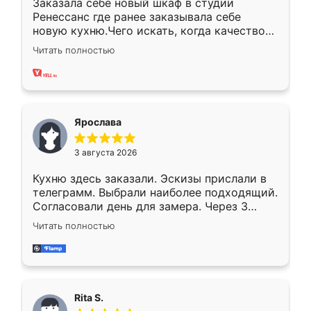
Заказала себе новый шкаф в студии
Ренессанс где ранее заказывала себе
новую кухню.Чего искать, когда качеством
вполне довольна. Служит кухня уже почти
Читать полностью
два года, нареканий нет.
Ярослава
3 августа 2026
Кухню здесь заказали. Эскизы прислали в
телеграмм. Выбрали наиболее подходящий.
Согласовали день для замера. Через 3
недели кухня была уже готова. Остались
Читать полностью
довольны работой. Спасибо Ренессанс
мебель за качественную работу!
Rita S.