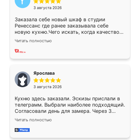
3 августа 2026
Заказала себе новый шкаф в студии
Ренессанс где ранее заказывала себе
новую кухню.Чего искать, когда качеством
вполне довольна. Служит кухня уже почти
Читать полностью
два года, нареканий нет.
Ярослава
3 августа 2026
Кухню здесь заказали. Эскизы прислали в
телеграмм. Выбрали наиболее подходящий.
Согласовали день для замера. Через 3
недели кухня была уже готова. Остались
Читать полностью
довольны работой. Спасибо Ренессанс
мебель за качественную работу!