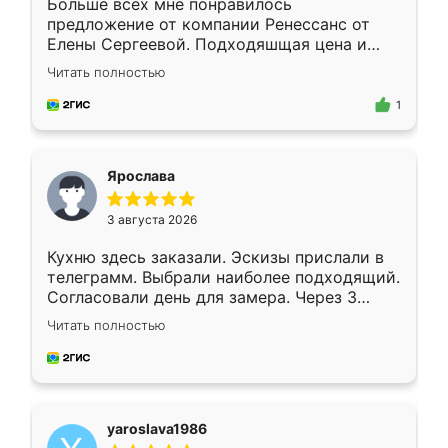
Больше всех мне понравилось
предложение от компании Ренессанс от
Елены Сергеевой. Подходяшщая цена и
короткие сроки изготовления. Приехавший
Читать полностью
для замера сотрудник Владислав
предложил по моему эскизу самый
1
подходящий вариант шкафа. Немного его
видоизменил, получилось даже лучше, чем
я хотела.
Ярослава
3 августа 2026
Кухню здесь заказали. Эскизы прислали в
телеграмм. Выбрали наиболее подходящий.
Согласовали день для замера. Через 3
недели кухня была уже готова. Остались
Читать полностью
довольны работой. Спасибо Ренессанс
мебель за качественную работу!
yaroslava1986