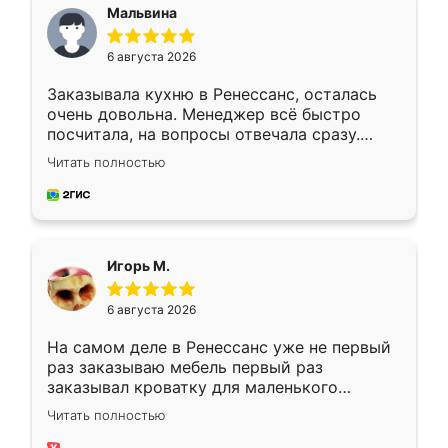
Мальвина
6 августа 2026
Заказывала кухню в Ренессанс, осталась
очень довольна. Менеджер всё быстро
посчитала, на вопросы отвечала сразу.
Замерщик приехал в субботу, подошёл к
Читать полностью
делу со всей ответственностью. Собрали
за день, ребята работали аккуратно, даже
пыли почти не было. Качество отличное,
ящики ходят плавно, ничего не скрипит.
Всё подошло как влитое.
Игорь М.
6 августа 2026
На самом деле в Ренессанс уже не первый
раз заказываю мебель первый раз
заказывал кроватку для маленького
ребёнка при его рождении ,во второй раз
Читать полностью
заказал шкаф-купе. По качеству очень
хорошее сборка достаточно быстрая,