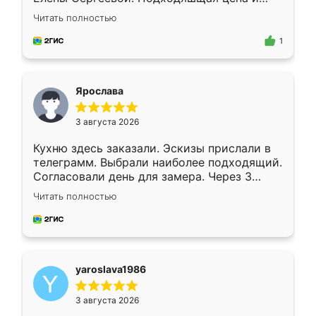
короткие сроки изготовления. Приехавший
Читать полностью
для замера сотрудник Владислав
предложил по моему эскизу самый
1
подходящий вариант шкафа. Немного его
видоизменил, получилось даже лучше, чем
я хотела.
Ярослава
3 августа 2026
Кухню здесь заказали. Эскизы прислали в
телеграмм. Выбрали наиболее подходящий.
Согласовали день для замера. Через 3
недели кухня была уже готова. Остались
Читать полностью
довольны работой. Спасибо Ренессанс
мебель за качественную работу!
yaroslava1986
3 августа 2026