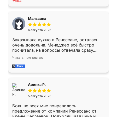
также адекватные цены. До этого
сравнивал с разными конкурентами в этом
сегменте ,выбор у конкурентов куда
Мальвина
меньше, здесь же он более разнообразный.
Мне нравится ,если что-то потребуется из
6 августа 2026
мебели буду заказывать только здесь.
Заказывала кухню в Ренессанс, осталась
очень довольна. Менеджер всё быстро
посчитала, на вопросы отвечала сразу.
Замерщик приехал в субботу, подошёл к
Читать полностью
делу со всей ответственностью. Собрали
за день, ребята работали аккуратно, даже
пыли почти не было. Качество отличное,
ящики ходят плавно, ничего не скрипит.
Всё подошло как влитое.
Аринка Р.
5 августа 2026
Больше всех мне понравилось
предложение от компании Ренессанс от
Елены Сергеевой. Подходяшщая цена и