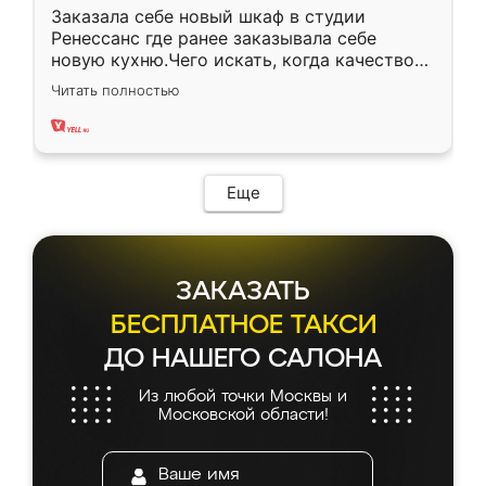
Заказала себе новый шкаф в студии
Ренессанс где ранее заказывала себе
новую кухню.Чего искать, когда качеством
вполне довольна. Служит кухня уже почти
Читать полностью
два года, нареканий нет.
Еще
ЗАКАЗАТЬ
БЕСПЛАТНОЕ ТАКСИ
ДО НАШЕГО САЛОНА
Из любой точки Москвы и
Московской области!