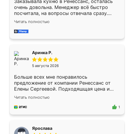
Заказывала кухню в Ренессанс, осталась
очень довольна. Менеджер всё быстро
посчитала, на вопросы отвечала сразу.
Замерщик приехал в субботу, подошёл к
Читать полностью
делу со всей ответственностью. Собрали
за день, ребята работали аккуратно, даже
пыли почти не было. Качество отличное,
ящики ходят плавно, ничего не скрипит.
Всё подошло как влитое.
Аринка Р.
5 августа 2026
Больше всех мне понравилось
предложение от компании Ренессанс от
Елены Сергеевой. Подходяшщая цена и
короткие сроки изготовления. Приехавший
Читать полностью
для замера сотрудник Владислав
предложил по моему эскизу самый
1
подходящий вариант шкафа. Немного его
видоизменил, получилось даже лучше, чем
я хотела.
Ярослава