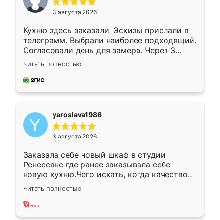
3 августа 2026
Кухню здесь заказали. Эскизы прислали в
телеграмм. Выбрали наиболее подходящий.
Согласовали день для замера. Через 3
недели кухня была уже готова. Остались
Читать полностью
довольны работой. Спасибо Ренессанс
мебель за качественную работу!
yaroslava1986
3 августа 2026
Заказала себе новый шкаф в студии
Ренессанс где ранее заказывала себе
новую кухню.Чего искать, когда качеством
вполне довольна. Служит кухня уже почти
Читать полностью
два года, нареканий нет.