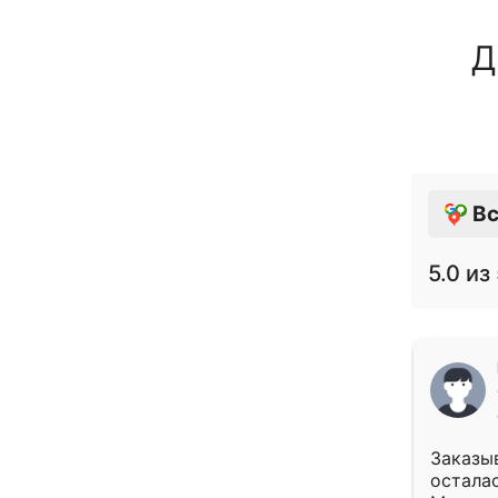
Д
Вс
5.0
из 
Заказыв
осталас