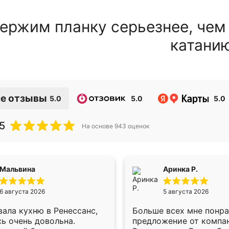
ержим планку серьезнее, чем
катани
е отзывы
5.0
5.0
5.0
5
На основе
943
оценок
Мальвина
Аринка Р.
6 августа 2026
5 августа 2026
ала кухню в Ренессанс,
Больше всех мне понр
ь очень довольна.
предложение от компа