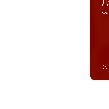
Д
Ост