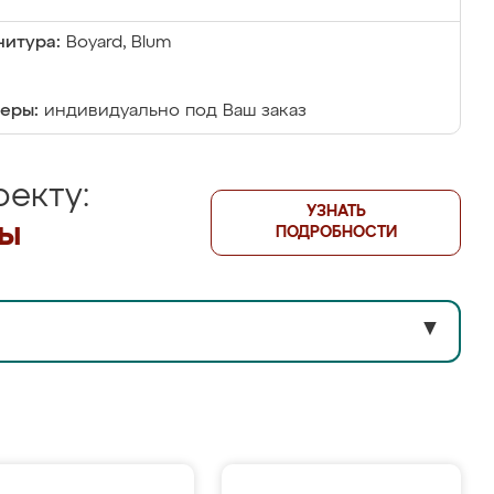
итура:
Boyard, Blum
еры:
индивидуально под Ваш заказ
екту:
УЗНАТЬ
лы
ПОДРОБНОСТИ
▼