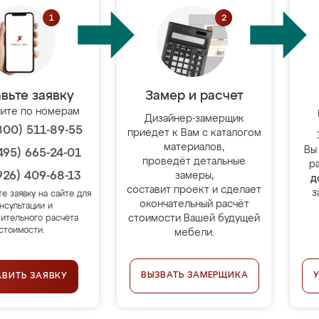
вьте заявку
Замер и расчет
ите по номерам
Дизайнер-замерщик
800) 511-89-55
приедет к Вам с каталогом
материалов,
Вы
495) 665-24-01
проведёт детальные
р
926) 409-68-13
замеры,
д
составит проект и сделает
з
те заявку на сайте для
окончательный расчёт
нсультации и
стоимости Вашей будущей
ительного расчёта
стоимости.
мебели.
ВЫЗВАТЬ ЗАМЕРЩИКА
АВИТЬ ЗАЯВКУ