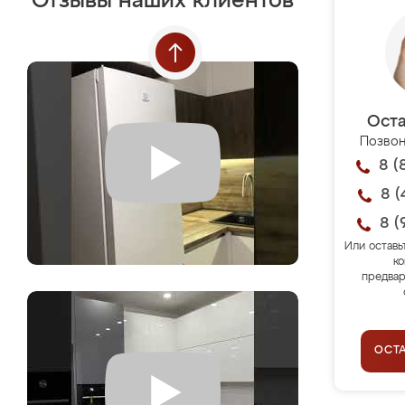
Отзывы наших клиентов
Оста
Позвон
8 (
8 (
8 (
Или оставь
ко
предвар
ОСТ