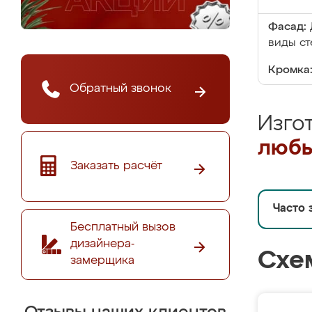
Фасад:
виды ст
Кромка
Обратный звонок
Изго
любы
Заказать расчёт
Часто 
Бесплатный вызов
дизайнера-
Схе
замерщика