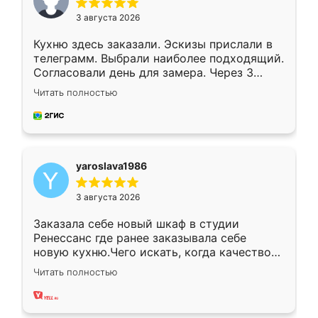
3 августа 2026
Кухню здесь заказали. Эскизы прислали в
телеграмм. Выбрали наиболее подходящий.
Согласовали день для замера. Через 3
недели кухня была уже готова. Остались
Читать полностью
довольны работой. Спасибо Ренессанс
мебель за качественную работу!
yaroslava1986
3 августа 2026
Заказала себе новый шкаф в студии
Ренессанс где ранее заказывала себе
новую кухню.Чего искать, когда качеством
вполне довольна. Служит кухня уже почти
Читать полностью
два года, нареканий нет.