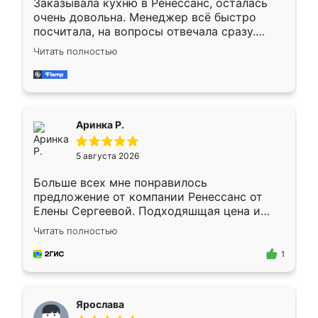
Заказывала кухню в Ренессанс, осталась
очень довольна. Менеджер всё быстро
посчитала, на вопросы отвечала сразу.
Замерщик приехал в субботу, подошёл к
Читать полностью
делу со всей ответственностью. Собрали
за день, ребята работали аккуратно, даже
пыли почти не было. Качество отличное,
ящики ходят плавно, ничего не скрипит.
Всё подошло как влитое.
Аринка Р.
5 августа 2026
Больше всех мне понравилось
предложение от компании Ренессанс от
Елены Сергеевой. Подходяшщая цена и
короткие сроки изготовления. Приехавший
Читать полностью
для замера сотрудник Владислав
предложил по моему эскизу самый
1
подходящий вариант шкафа. Немного его
видоизменил, получилось даже лучше, чем
я хотела.
Ярослава