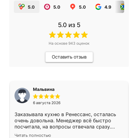
5.0
5.0
5.0
4.9
5.0
5.0
из 5
На основе
943
оценок
Оставить отзыв
Мальвина
6 августа 2026
Заказывала кухню в Ренессанс, осталась
очень довольна. Менеджер всё быстро
посчитала, на вопросы отвечала сразу.
Замерщик приехал в субботу, подошёл к
Читать полностью