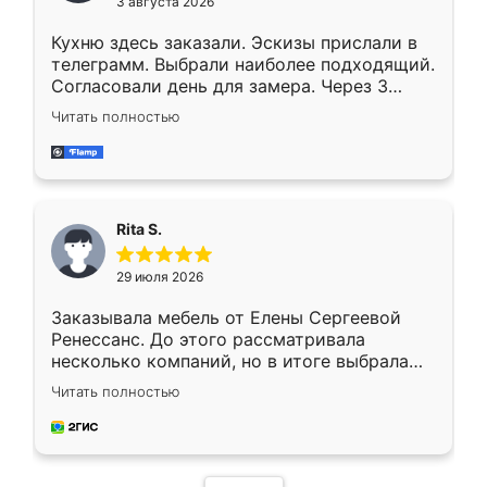
3 августа 2026
Кухню здесь заказали. Эскизы прислали в
телеграмм. Выбрали наиболее подходящий.
Согласовали день для замера. Через 3
недели кухня была уже готова. Остались
Читать полностью
довольны работой. Спасибо Ренессанс
мебель за качественную работу!
Rita S.
29 июля 2026
Заказывала мебель от Елены Сергеевой
Ренессанс. До этого рассматривала
несколько компаний, но в итоге выбрала
эту. Сначала обговорили условия, потом
Читать полностью
приехал замерщик, всё спокойно объяснил
и снял размеры. Изготовили в срок, с
доставкой тоже никаких проблем не
возникло. Сборку выполнили аккуратно,