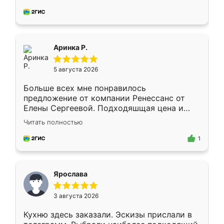
делу со всей ответственностью. Собрали
за день, ребята работали аккуратно, даже
пыли почти не было. Качество отличное,
ящики ходят плавно, ничего не скрипит.
Всё подошло как влитое.
Аринка Р.
5 августа 2026
Больше всех мне понравилось
предложение от компании Ренессанс от
Елены Сергеевой. Подходяшщая цена и
короткие сроки изготовления. Приехавший
Читать полностью
для замера сотрудник Владислав
предложил по моему эскизу самый
1
подходящий вариант шкафа. Немного его
видоизменил, получилось даже лучше, чем
я хотела.
Ярослава
3 августа 2026
Кухню здесь заказали. Эскизы прислали в