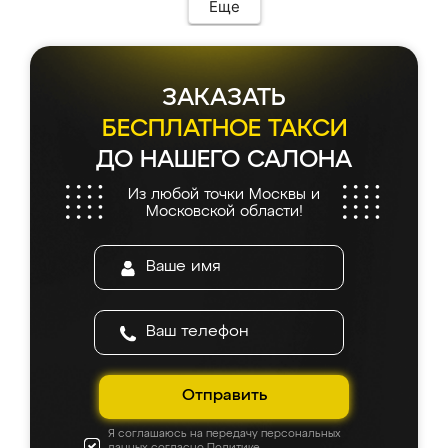
мебель сразу встала на свое место без
Еще
каких-либо доработок. Качеством осталась
довольна, все выглядит так, как и ожидала.
ЗАКАЗАТЬ
БЕСПЛАТНОЕ ТАКСИ
ДО НАШЕГО САЛОНА
Из любой точки Москвы и
Московской области!
Отправить
Я соглашаюсь на передачу персональных
данных согласно
Политике