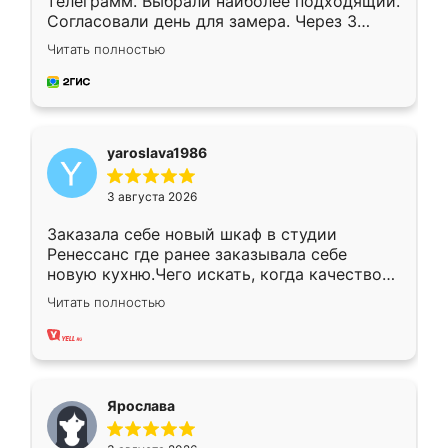
телеграмм. Выбрали наиболее подходящий.
Согласовали день для замера. Через 3
недели кухня была уже готова. Остались
Читать полностью
довольны работой. Спасибо Ренессанс
мебель за качественную работу!
yaroslava1986
3 августа 2026
Заказала себе новый шкаф в студии
Ренессанс где ранее заказывала себе
новую кухню.Чего искать, когда качеством
вполне довольна. Служит кухня уже почти
Читать полностью
два года, нареканий нет.
Ярослава