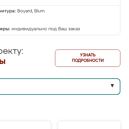
итура:
Boyard, Blum
еры:
индивидуально под Ваш заказ
екту:
УЗНАТЬ
лы
ПОДРОБНОСТИ
▼