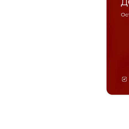
Д
Ост