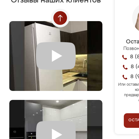
Отзывы наших клиентов
Оста
Позвон
8 (
8 (
8 (
Или оставь
ко
предвар
ОСТ