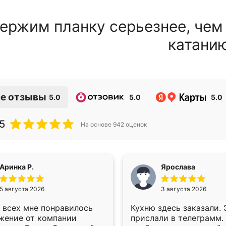
ержим планку серьезнее, чем
катани
е отзывы
5.0
5.0
5.0
5
На основе
942
оценок
Аринка Р.
Ярослава
5 августа 2026
3 августа 2026
 всех мне понравилось
Кухню здесь заказали.
жение от компании
прислали в телеграмм.