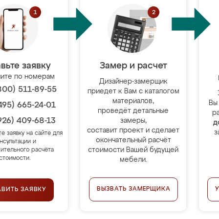
вьте заявку
Замер и расчет
ите по номерам
Дизайнер-замерщик
800) 511-89-55
приедет к Вам с каталогом
материалов,
Вы
495) 665-24-01
проведёт детальные
р
926) 409-68-13
замеры,
д
составит проект и сделает
з
те заявку на сайте для
окончательный расчёт
нсультации и
стоимости Вашей будущей
ительного расчёта
стоимости.
мебели.
ВЫЗВАТЬ ЗАМЕРЩИКА
АВИТЬ ЗАЯВКУ