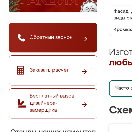
Фасад:
виды ст
Кромка
Обратный звонок
Изго
любы
Заказать расчёт
Часто 
Бесплатный вызов
дизайнера-
Схе
замерщика