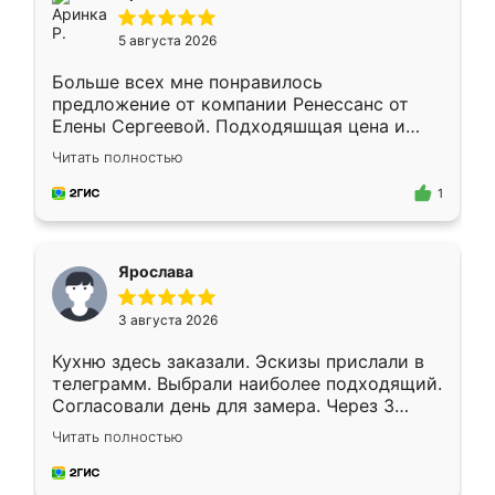
5 августа 2026
Больше всех мне понравилось
предложение от компании Ренессанс от
Елены Сергеевой. Подходяшщая цена и
короткие сроки изготовления. Приехавший
Читать полностью
для замера сотрудник Владислав
предложил по моему эскизу самый
1
подходящий вариант шкафа. Немного его
видоизменил, получилось даже лучше, чем
я хотела.
Ярослава
3 августа 2026
Кухню здесь заказали. Эскизы прислали в
телеграмм. Выбрали наиболее подходящий.
Согласовали день для замера. Через 3
недели кухня была уже готова. Остались
Читать полностью
довольны работой. Спасибо Ренессанс
мебель за качественную работу!