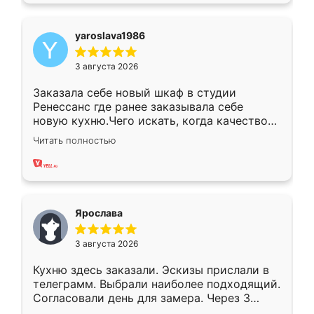
yaroslava1986
3 августа 2026
Заказала себе новый шкаф в студии
Ренессанс где ранее заказывала себе
новую кухню.Чего искать, когда качеством
вполне довольна. Служит кухня уже почти
Читать полностью
два года, нареканий нет.
Ярослава
3 августа 2026
Кухню здесь заказали. Эскизы прислали в
телеграмм. Выбрали наиболее подходящий.
Согласовали день для замера. Через 3
недели кухня была уже готова. Остались