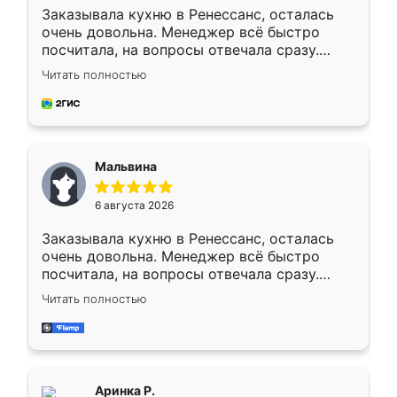
Заказывала кухню в Ренессанс, осталась
очень довольна. Менеджер всё быстро
посчитала, на вопросы отвечала сразу.
Замерщик приехал в субботу, подошёл к
Читать полностью
делу со всей ответственностью. Собрали
за день, ребята работали аккуратно, даже
пыли почти не было. Качество отличное,
ящики ходят плавно, ничего не скрипит.
Всё подошло как влитое.
Мальвина
6 августа 2026
Заказывала кухню в Ренессанс, осталась
очень довольна. Менеджер всё быстро
посчитала, на вопросы отвечала сразу.
Замерщик приехал в субботу, подошёл к
Читать полностью
делу со всей ответственностью. Собрали
за день, ребята работали аккуратно, даже
пыли почти не было. Качество отличное,
ящики ходят плавно, ничего не скрипит.
Всё подошло как влитое.
Аринка Р.