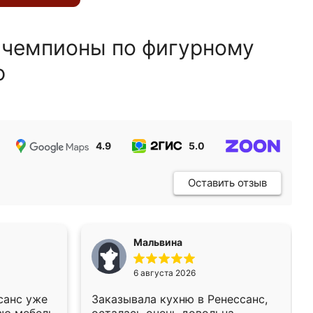
 чемпионы по фигурному
ю
4.9
5.0
5.0
Оставить отзыв
Мальвина
6 августа 2026
санс уже
Заказывала кухню в Ренессанс,