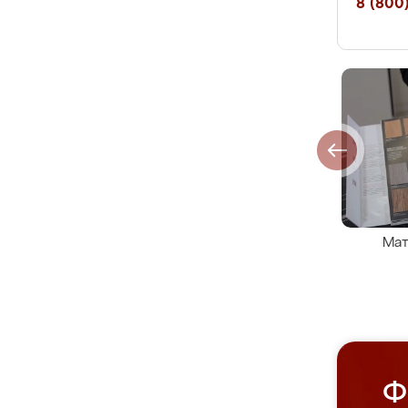
8 (800)
Мат
Ф