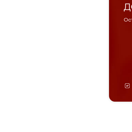
Д
Ост