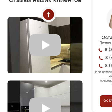
Отзывы наших клиентов
Оста
Позвон
8 (
8 (
8 (
Или оставь
ко
предвар
ОСТ