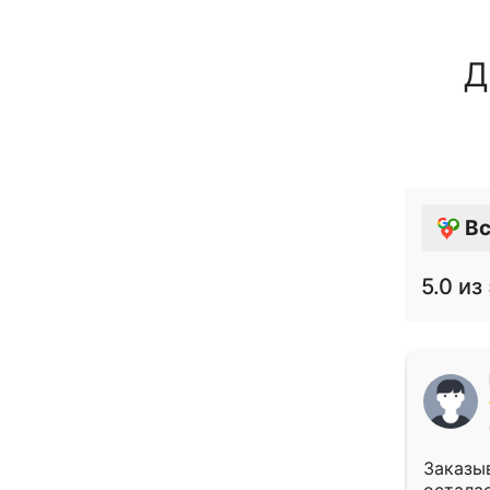
Д
Вс
5.0
из 
Заказыв