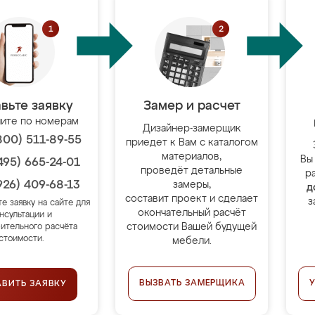
вьте заявку
Замер и расчет
ите по номерам
Дизайнер-замерщик
800) 511-89-55
приедет к Вам с каталогом
материалов,
Вы
495) 665-24-01
проведёт детальные
р
926) 409-68-13
замеры,
д
составит проект и сделает
з
те заявку на сайте для
окончательный расчёт
нсультации и
стоимости Вашей будущей
ительного расчёта
стоимости.
мебели.
ВЫЗВАТЬ ЗАМЕРЩИКА
АВИТЬ ЗАЯВКУ