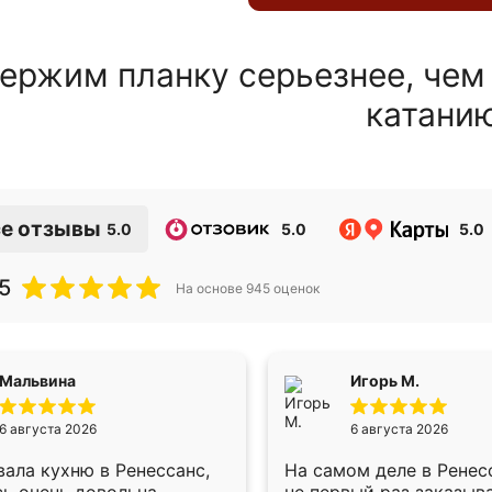
ержим планку серьезнее, чем
катани
е отзывы
5.0
5.0
5.0
5
На основе
945
оценок
Мальвина
Игорь М.
6 августа 2026
6 августа 2026
ала кухню в Ренессанс,
На самом деле в Ренес