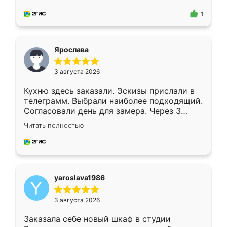
для замера сотрудник Владислав
предложил по моему эскизу самый
1
подходящий вариант шкафа. Немного его
видоизменил, получилось даже лучше, чем
я хотела.
Ярослава
3 августа 2026
Кухню здесь заказали. Эскизы прислали в
телеграмм. Выбрали наиболее подходящий.
Согласовали день для замера. Через 3
недели кухня была уже готова. Остались
Читать полностью
довольны работой. Спасибо Ренессанс
мебель за качественную работу!
yaroslava1986
3 августа 2026
Заказала себе новый шкаф в студии