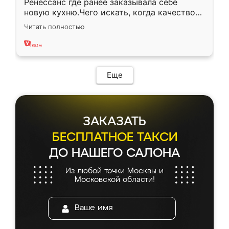
Ренессанс где ранее заказывала себе
новую кухню.Чего искать, когда качеством
вполне довольна. Служит кухня уже почти
Читать полностью
два года, нареканий нет.
Еще
ЗАКАЗАТЬ
БЕСПЛАТНОЕ ТАКСИ
ДО НАШЕГО САЛОНА
Из любой точки Москвы и
Московской области!