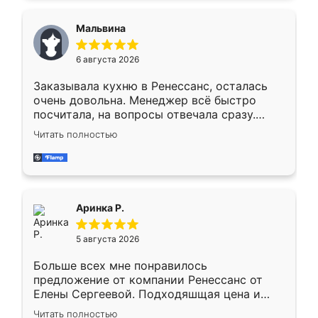
сравнивал с разными конкурентами в этом
сегменте ,выбор у конкурентов куда
Мальвина
меньше, здесь же он более разнообразный.
Мне нравится ,если что-то потребуется из
6 августа 2026
мебели буду заказывать только здесь.
Заказывала кухню в Ренессанс, осталась
очень довольна. Менеджер всё быстро
посчитала, на вопросы отвечала сразу.
Замерщик приехал в субботу, подошёл к
Читать полностью
делу со всей ответственностью. Собрали
за день, ребята работали аккуратно, даже
пыли почти не было. Качество отличное,
ящики ходят плавно, ничего не скрипит.
Всё подошло как влитое.
Аринка Р.
5 августа 2026
Больше всех мне понравилось
предложение от компании Ренессанс от
Елены Сергеевой. Подходяшщая цена и
короткие сроки изготовления. Приехавший
Читать полностью