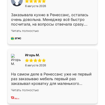
6 августа 2026
Заказывала кухню в Ренессанс, осталась
очень довольна. Менеджер всё быстро
посчитала, на вопросы отвечала сразу.
Замерщик приехал в субботу, подошёл к
Читать полностью
делу со всей ответственностью. Собрали
за день, ребята работали аккуратно, даже
пыли почти не было. Качество отличное,
ящики ходят плавно, ничего не скрипит.
Всё подошло как влитое.
Игорь М.
6 августа 2026
На самом деле в Ренессанс уже не первый
раз заказываю мебель первый раз
заказывал кроватку для маленького
ребёнка при его рождении ,во второй раз
Читать полностью
заказал шкаф-купе. По качеству очень
хорошее сборка достаточно быстрая,
также адекватные цены. До этого