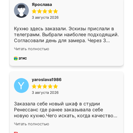
я хотела.
Ярослава
3 августа 2026
Кухню здесь заказали. Эскизы прислали в
телеграмм. Выбрали наиболее подходящий.
Согласовали день для замера. Через 3
недели кухня была уже готова. Остались
Читать полностью
довольны работой. Спасибо Ренессанс
мебель за качественную работу!
yaroslava1986
3 августа 2026
Заказала себе новый шкаф в студии
Ренессанс где ранее заказывала себе
новую кухню.Чего искать, когда качеством
вполне довольна. Служит кухня уже почти
Читать полностью
два года, нареканий нет.