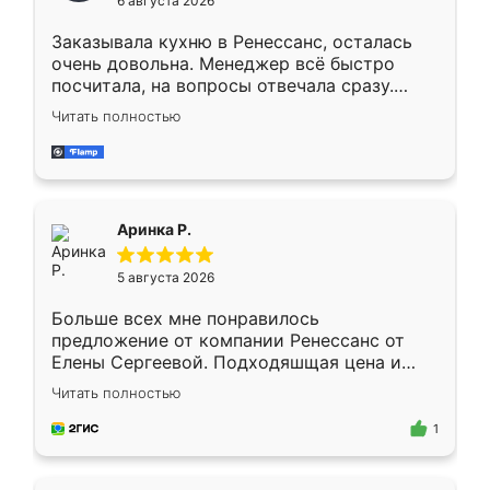
6 августа 2026
мебели буду заказывать только здесь.
Заказывала кухню в Ренессанс, осталась
очень довольна. Менеджер всё быстро
посчитала, на вопросы отвечала сразу.
Замерщик приехал в субботу, подошёл к
Читать полностью
делу со всей ответственностью. Собрали
за день, ребята работали аккуратно, даже
пыли почти не было. Качество отличное,
ящики ходят плавно, ничего не скрипит.
Всё подошло как влитое.
Аринка Р.
5 августа 2026
Больше всех мне понравилось
предложение от компании Ренессанс от
Елены Сергеевой. Подходяшщая цена и
короткие сроки изготовления. Приехавший
Читать полностью
для замера сотрудник Владислав
предложил по моему эскизу самый
1
подходящий вариант шкафа. Немного его
видоизменил, получилось даже лучше, чем