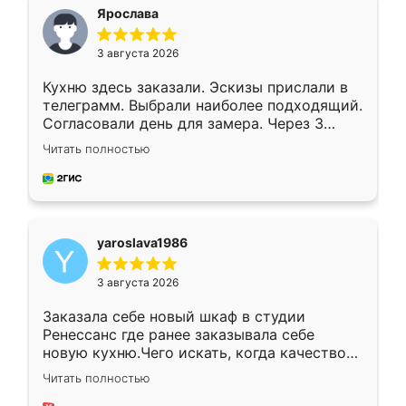
я хотела.
Ярослава
3 августа 2026
Кухню здесь заказали. Эскизы прислали в
телеграмм. Выбрали наиболее подходящий.
Согласовали день для замера. Через 3
недели кухня была уже готова. Остались
Читать полностью
довольны работой. Спасибо Ренессанс
мебель за качественную работу!
yaroslava1986
3 августа 2026
Заказала себе новый шкаф в студии
Ренессанс где ранее заказывала себе
новую кухню.Чего искать, когда качеством
вполне довольна. Служит кухня уже почти
Читать полностью
два года, нареканий нет.