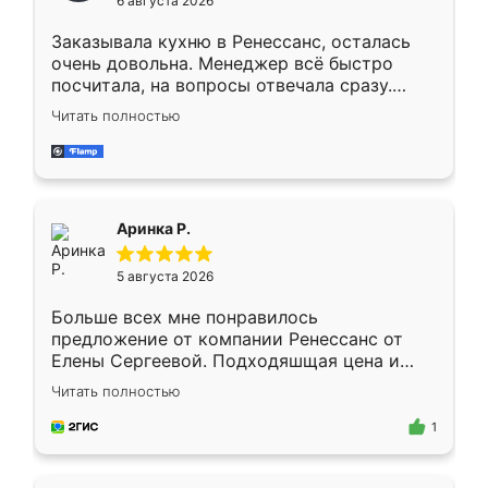
6 августа 2026
мебели буду заказывать только здесь.
Заказывала кухню в Ренессанс, осталась
очень довольна. Менеджер всё быстро
посчитала, на вопросы отвечала сразу.
Замерщик приехал в субботу, подошёл к
Читать полностью
делу со всей ответственностью. Собрали
за день, ребята работали аккуратно, даже
пыли почти не было. Качество отличное,
ящики ходят плавно, ничего не скрипит.
Всё подошло как влитое.
Аринка Р.
5 августа 2026
Больше всех мне понравилось
предложение от компании Ренессанс от
Елены Сергеевой. Подходяшщая цена и
короткие сроки изготовления. Приехавший
Читать полностью
для замера сотрудник Владислав
предложил по моему эскизу самый
1
подходящий вариант шкафа. Немного его
видоизменил, получилось даже лучше, чем