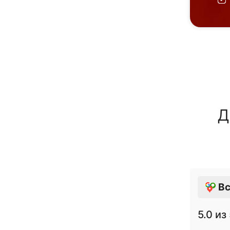
Д
Вс
5.0
из 