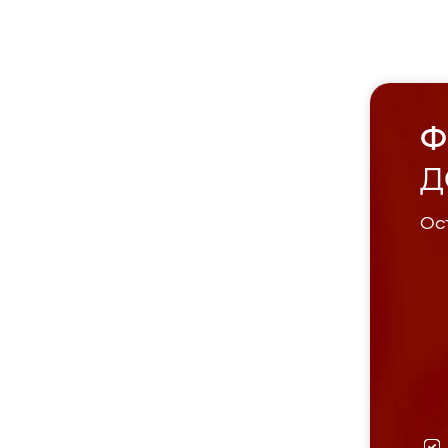
Ф
Д
Ост