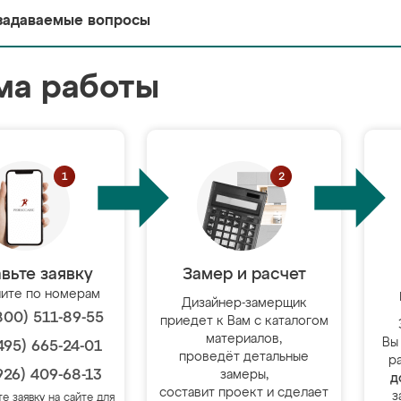
задаваемые вопросы
ма работы
вьте заявку
Замер и расчет
ите по номерам
Дизайнер-замерщик
800) 511-89-55
приедет к Вам с каталогом
материалов,
Вы
495) 665-24-01
проведёт детальные
р
926) 409-68-13
замеры,
д
составит проект и сделает
з
те заявку на сайте для