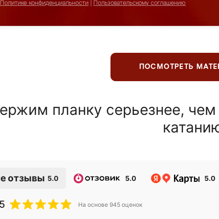
Политике конфиденциальности
|
Пользовательскому соглашению
ПОСМОТРЕТЬ МАТ
ержим планку серьезнее, чем
катани
е отзывы
5.0
5.0
5.0
5
На основе
945
оценок