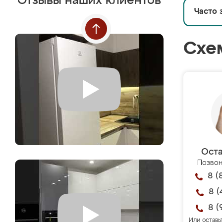
Отзывы наших клиентов
Часто 
Схе
Оста
Позвон
8 (
8 (
8 (
Или оставь