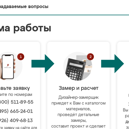
задаваемые вопросы
ма работы
вьте заявку
Замер и расчет
ите по номерам
Дизайнер-замерщик
800) 511-89-55
приедет к Вам с каталогом
материалов,
Вы
495) 665-24-01
проведёт детальные
р
926) 409-68-13
замеры,
д
составит проект и сделает
з
те заявку на сайте для