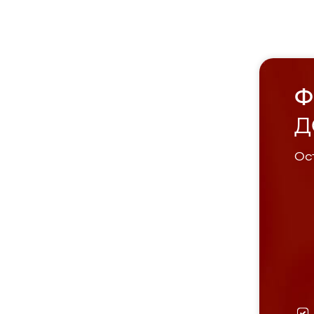
Ф
Д
Ост