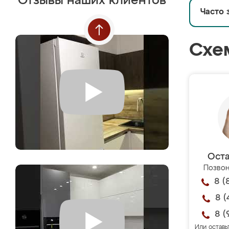
Отзывы наших клиентов
Часто 
Схе
Оста
Позвон
8 (
8 (
8 (
Или оставь