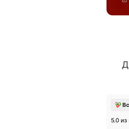
Д
Вс
5.0
из 