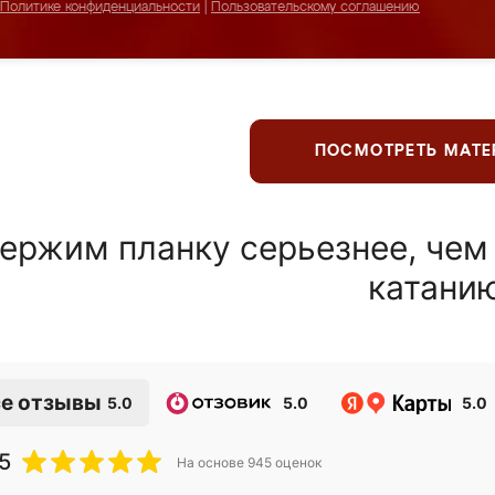
Политике конфиденциальности
|
Пользовательскому соглашению
ПОСМОТРЕТЬ МАТ
ержим планку серьезнее, чем
катани
е отзывы
5.0
5.0
5.0
5
На основе
945
оценок