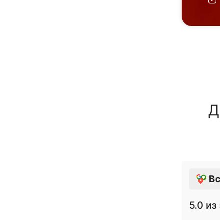
Д
Вс
5.0
из 