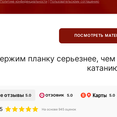
Политике конфиденциальности
|
Пользовательскому соглашению
ПОСМОТРЕТЬ МАТ
ержим планку серьезнее, чем
катани
е отзывы
5.0
5.0
5.0
5
На основе
945
оценок