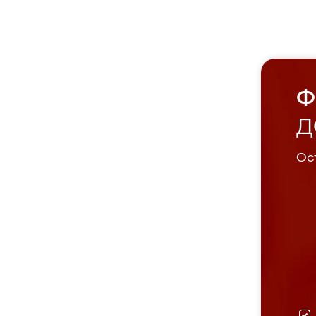
Ф
Д
Ост