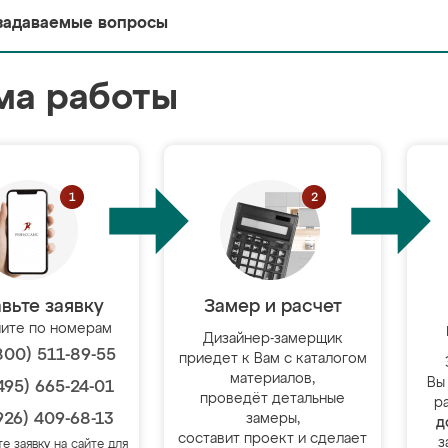
задаваемые вопросы
ма работы
вьте заявку
Замер и расчет
ите по номерам
Дизайнер-замерщик
800) 511-89-55
приедет к Вам с каталогом
материалов,
Вы
495) 665-24-01
проведёт детальные
р
926) 409-68-13
замеры,
д
составит проект и сделает
з
те заявку на сайте для