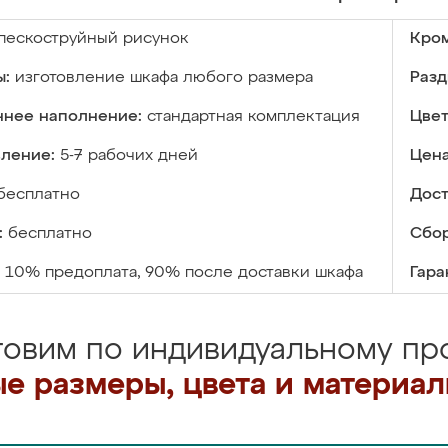
пескоструйный рисунок
Кром
ы:
изготовление шкафа любого размера
Разд
ннее наполнение:
стандартная комплектация
Цвет
вление:
5-7 рабочих дней
Цена
бесплатно
Дост
:
бесплатно
Сбор
10% предоплата, 90% после доставки шкафа
Гара
товим по индивидуальному про
е размеры, цвета и материа