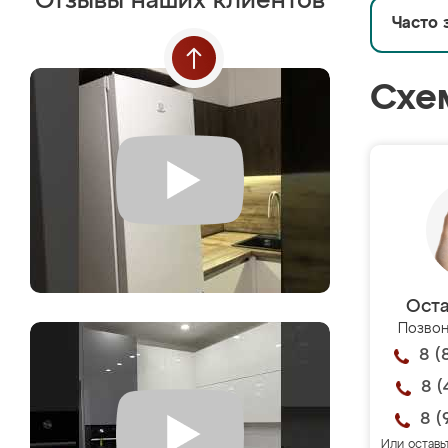
Отзывы наших клиентов
Часто 
Схе
Оста
Позвон
8 (
8 (
8 (
Или оставь