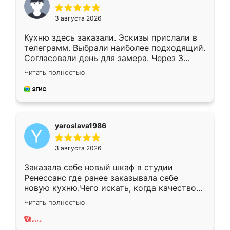
3 августа 2026
Кухню здесь заказали. Эскизы прислали в
телеграмм. Выбрали наиболее подходящий.
Согласовали день для замера. Через 3
недели кухня была уже готова. Остались
Читать полностью
довольны работой. Спасибо Ренессанс
мебель за качественную работу!
yaroslava1986
3 августа 2026
Заказала себе новый шкаф в студии
Ренессанс где ранее заказывала себе
новую кухню.Чего искать, когда качеством
вполне довольна. Служит кухня уже почти
Читать полностью
два года, нареканий нет.