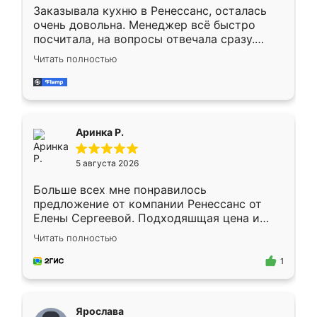
Заказывала кухню в Ренессанс, осталась
очень довольна. Менеджер всё быстро
посчитала, на вопросы отвечала сразу.
Замерщик приехал в субботу, подошёл к
Читать полностью
делу со всей ответственностью. Собрали
за день, ребята работали аккуратно, даже
пыли почти не было. Качество отличное,
ящики ходят плавно, ничего не скрипит.
Всё подошло как влитое.
Аринка Р.
5 августа 2026
Больше всех мне понравилось
предложение от компании Ренессанс от
Елены Сергеевой. Подходяшщая цена и
короткие сроки изготовления. Приехавший
Читать полностью
для замера сотрудник Владислав
предложил по моему эскизу самый
1
подходящий вариант шкафа. Немного его
видоизменил, получилось даже лучше, чем
я хотела.
Ярослава