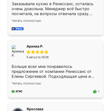
Заказывала кухню в Ренессанс, осталась
очень довольна. Менеджер всё быстро
посчитала, на вопросы отвечала сразу.
Замерщик приехал в субботу, подошёл к
Читать полностью
делу со всей ответственностью. Собрали
за день, ребята работали аккуратно, даже
пыли почти не было. Качество отличное,
ящики ходят плавно, ничего не скрипит.
Всё подошло как влитое.
Аринка Р.
5 августа 2026
Больше всех мне понравилось
предложение от компании Ренессанс от
Елены Сергеевой. Подходяшщая цена и
короткие сроки изготовления. Приехавший
Читать полностью
для замера сотрудник Владислав
предложил по моему эскизу самый
1
подходящий вариант шкафа. Немного его
видоизменил, получилось даже лучше, чем
я хотела.
Ярослава