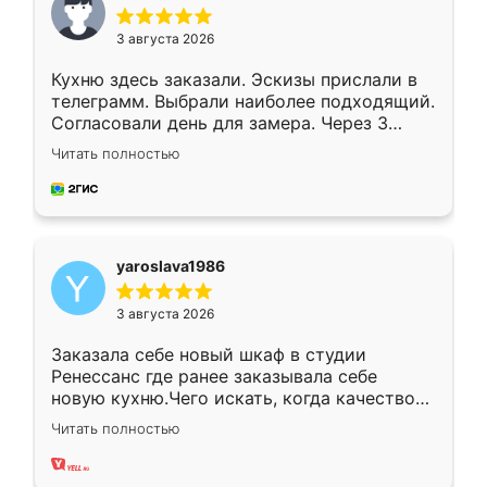
3 августа 2026
Кухню здесь заказали. Эскизы прислали в
телеграмм. Выбрали наиболее подходящий.
Согласовали день для замера. Через 3
недели кухня была уже готова. Остались
Читать полностью
довольны работой. Спасибо Ренессанс
мебель за качественную работу!
yaroslava1986
3 августа 2026
Заказала себе новый шкаф в студии
Ренессанс где ранее заказывала себе
новую кухню.Чего искать, когда качеством
вполне довольна. Служит кухня уже почти
Читать полностью
два года, нареканий нет.