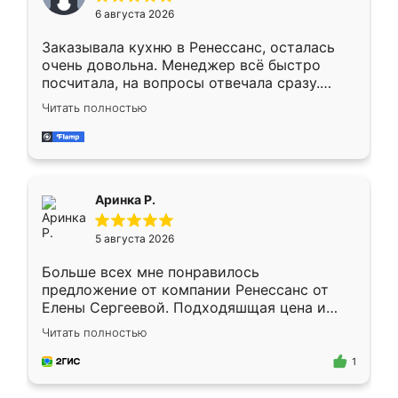
Мне нравится ,если что-то потребуется из
6 августа 2026
мебели буду заказывать только здесь.
Заказывала кухню в Ренессанс, осталась
очень довольна. Менеджер всё быстро
посчитала, на вопросы отвечала сразу.
Замерщик приехал в субботу, подошёл к
Читать полностью
делу со всей ответственностью. Собрали
за день, ребята работали аккуратно, даже
пыли почти не было. Качество отличное,
ящики ходят плавно, ничего не скрипит.
Всё подошло как влитое.
Аринка Р.
5 августа 2026
Больше всех мне понравилось
предложение от компании Ренессанс от
Елены Сергеевой. Подходяшщая цена и
короткие сроки изготовления. Приехавший
Читать полностью
для замера сотрудник Владислав
предложил по моему эскизу самый
1
подходящий вариант шкафа. Немного его
видоизменил, получилось даже лучше, чем