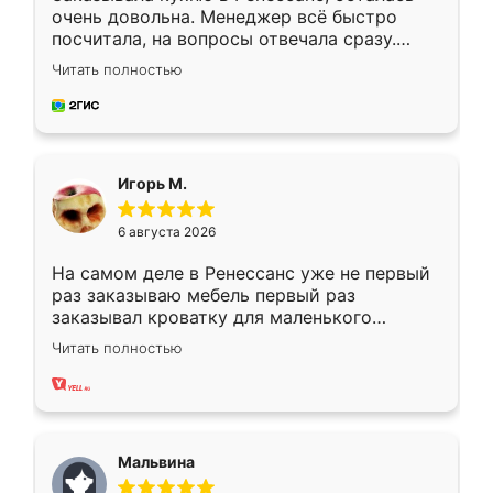
очень довольна. Менеджер всё быстро
посчитала, на вопросы отвечала сразу.
Замерщик приехал в субботу, подошёл к
Читать полностью
делу со всей ответственностью. Собрали
за день, ребята работали аккуратно, даже
пыли почти не было. Качество отличное,
ящики ходят плавно, ничего не скрипит.
Всё подошло как влитое.
Игорь М.
6 августа 2026
На самом деле в Ренессанс уже не первый
раз заказываю мебель первый раз
заказывал кроватку для маленького
ребёнка при его рождении ,во второй раз
Читать полностью
заказал шкаф-купе. По качеству очень
хорошее сборка достаточно быстрая,
также адекватные цены. До этого
сравнивал с разными конкурентами в этом
сегменте ,выбор у конкурентов куда
Мальвина
меньше, здесь же он более разнообразный.