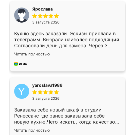
я хотела.
Ярослава
3 августа 2026
Кухню здесь заказали. Эскизы прислали в
телеграмм. Выбрали наиболее подходящий.
Согласовали день для замера. Через 3
недели кухня была уже готова. Остались
Читать полностью
довольны работой. Спасибо Ренессанс
мебель за качественную работу!
yaroslava1986
3 августа 2026
Заказала себе новый шкаф в студии
Ренессанс где ранее заказывала себе
новую кухню.Чего искать, когда качеством
вполне довольна. Служит кухня уже почти
Читать полностью
два года, нареканий нет.