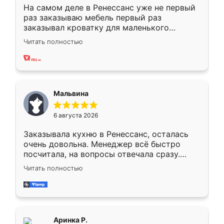
На самом деле в Ренессанс уже не первый
раз заказываю мебель первый раз
заказывал кроватку для маленького
ребёнка при его рождении ,во второй раз
Читать полностью
заказал шкаф-купе. По качеству очень
хорошее сборка достаточно быстрая,
также адекватные цены. До этого
сравнивал с разными конкурентами в этом
сегменте ,выбор у конкурентов куда
Мальвина
меньше, здесь же он более разнообразный.
Мне нравится ,если что-то потребуется из
6 августа 2026
мебели буду заказывать только здесь.
Заказывала кухню в Ренессанс, осталась
очень довольна. Менеджер всё быстро
посчитала, на вопросы отвечала сразу.
Замерщик приехал в субботу, подошёл к
Читать полностью
делу со всей ответственностью. Собрали
за день, ребята работали аккуратно, даже
пыли почти не было. Качество отличное,
ящики ходят плавно, ничего не скрипит.
Всё подошло как влитое.
Аринка Р.