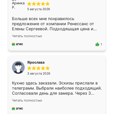
5 августа 2026
Больше всех мне понравилось
предложение от компании Ренессанс от
Елены Сергеевой. Подходяшщая цена и
короткие сроки изготовления. Приехавший
Читать полностью
для замера сотрудник Владислав
предложил по моему эскизу самый
1
подходящий вариант шкафа. Немного его
видоизменил, получилось даже лучше, чем
я хотела.
Ярослава
3 августа 2026
Кухню здесь заказали. Эскизы прислали в
телеграмм. Выбрали наиболее подходящий.
Согласовали день для замера. Через 3
недели кухня была уже готова. Остались
Читать полностью
довольны работой. Спасибо Ренессанс
мебель за качественную работу!