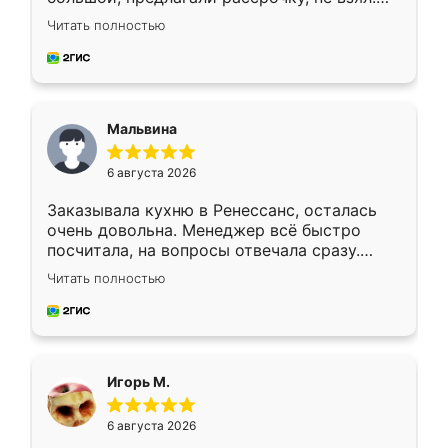
Ждал меньше месяца, сборщик с прямыми
Читать полностью
руками. По цене вышло адекватно.
Рекомендую!
Мальвина
6 августа 2026
Заказывала кухню в Ренессанс, осталась
очень довольна. Менеджер всё быстро
посчитала, на вопросы отвечала сразу.
Замерщик приехал в субботу, подошёл к
Читать полностью
делу со всей ответственностью. Собрали
за день, ребята работали аккуратно, даже
пыли почти не было. Качество отличное,
ящики ходят плавно, ничего не скрипит.
Всё подошло как влитое.
Игорь М.
6 августа 2026