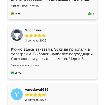
короткие сроки изготовления. Приехавший
Читать полностью
для замера сотрудник Владислав
предложил по моему эскизу самый
1
подходящий вариант шкафа. Немного его
видоизменил, получилось даже лучше, чем
я хотела.
Ярослава
3 августа 2026
Кухню здесь заказали. Эскизы прислали в
телеграмм. Выбрали наиболее подходящий.
Согласовали день для замера. Через 3
недели кухня была уже готова. Остались
Читать полностью
довольны работой. Спасибо Ренессанс
мебель за качественную работу!
yaroslava1986
3 августа 2026