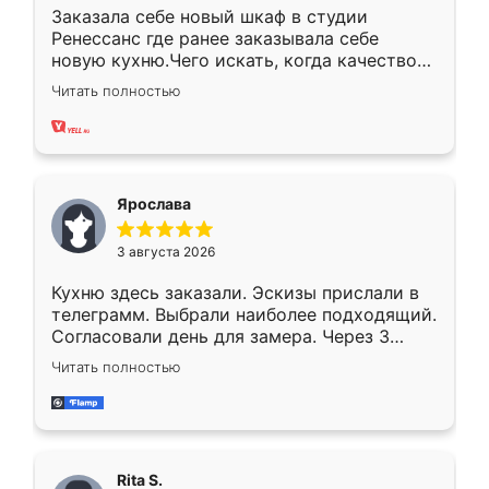
Заказала себе новый шкаф в студии
Ренессанс где ранее заказывала себе
новую кухню.Чего искать, когда качеством
вполне довольна. Служит кухня уже почти
Читать полностью
два года, нареканий нет.
Ярослава
3 августа 2026
Кухню здесь заказали. Эскизы прислали в
телеграмм. Выбрали наиболее подходящий.
Согласовали день для замера. Через 3
недели кухня была уже готова. Остались
Читать полностью
довольны работой. Спасибо Ренессанс
мебель за качественную работу!
Rita S.