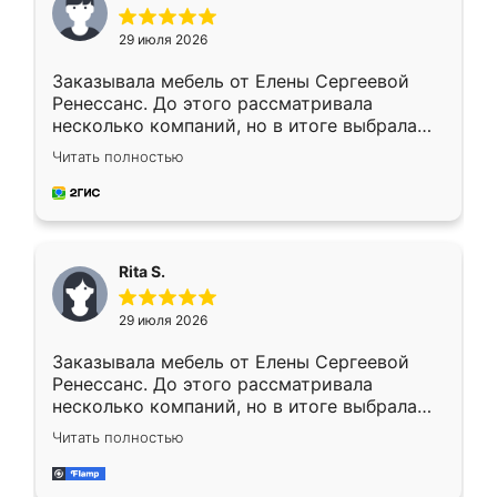
29 июля 2026
Заказывала мебель от Елены Сергеевой
Ренессанс. До этого рассматривала
несколько компаний, но в итоге выбрала
эту. Сначала обговорили условия, потом
Читать полностью
приехал замерщик, всё спокойно объяснил
и снял размеры. Изготовили в срок, с
доставкой тоже никаких проблем не
возникло. Сборку выполнили аккуратно,
мебель сразу встала на свое место без
Rita S.
каких-либо доработок. Качеством осталась
довольна, все выглядит так, как и ожидала.
29 июля 2026
Заказывала мебель от Елены Сергеевой
Ренессанс. До этого рассматривала
несколько компаний, но в итоге выбрала
эту. Сначала обговорили условия, потом
Читать полностью
приехал замерщик, всё спокойно объяснил
и снял размеры. Изготовили в срок, с
доставкой тоже никаких проблем не