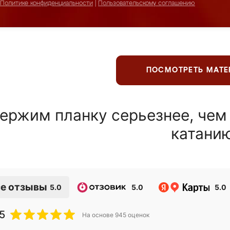
Политике конфиденциальности
|
Пользовательскому соглашению
ПОСМОТРЕТЬ МАТ
ержим планку серьезнее, чем
катани
е отзывы
5.0
5.0
5.0
5
На основе
945
оценок