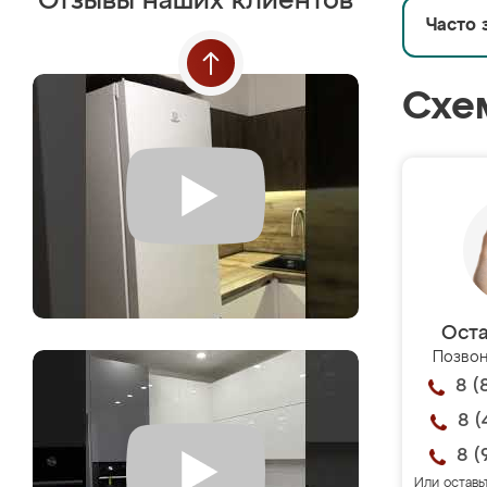
Отзывы наших клиентов
Часто 
Схе
Оста
Позвон
8 (
8 (
8 (
Или оставь