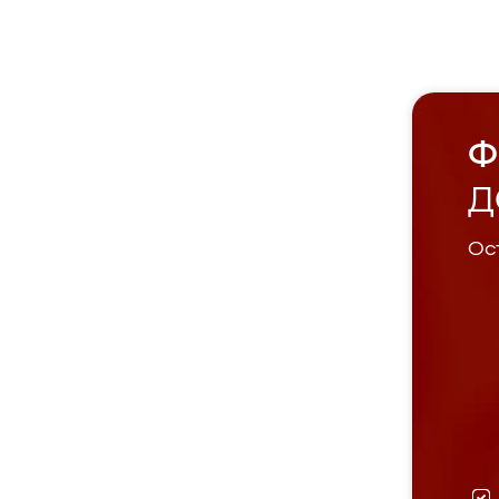
Ф
Д
Ост