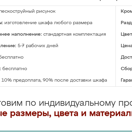
пескоструйный рисунок
Кром
ы:
изготовление шкафа любого размера
Разд
ннее наполнение:
стандартная комплектация
Цвет
вление:
5-7 рабочих дней
Цена
бесплатно
Дост
:
бесплатно
Сбор
10% предоплата, 90% после доставки шкафа
Гара
товим по индивидуальному про
е размеры, цвета и материа