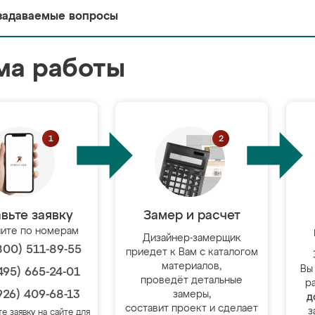
задаваемые вопросы
ма работы
вьте заявку
Замер и расчет
ите по номерам
Дизайнер-замерщик
800) 511-89-55
приедет к Вам с каталогом
материалов,
Вы
495) 665-24-01
проведёт детальные
р
926) 409-68-13
замеры,
д
составит проект и сделает
з
те заявку на сайте для