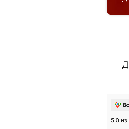
Д
Вс
5.0
из 