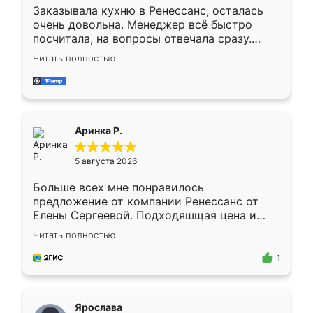
Заказывала кухню в Ренессанс, осталась
очень довольна. Менеджер всё быстро
посчитала, на вопросы отвечала сразу.
Замерщик приехал в субботу, подошёл к
Читать полностью
делу со всей ответственностью. Собрали
за день, ребята работали аккуратно, даже
пыли почти не было. Качество отличное,
ящики ходят плавно, ничего не скрипит.
Всё подошло как влитое.
Аринка Р.
5 августа 2026
Больше всех мне понравилось
предложение от компании Ренессанс от
Елены Сергеевой. Подходяшщая цена и
короткие сроки изготовления. Приехавший
Читать полностью
для замера сотрудник Владислав
предложил по моему эскизу самый
1
подходящий вариант шкафа. Немного его
видоизменил, получилось даже лучше, чем
я хотела.
Ярослава