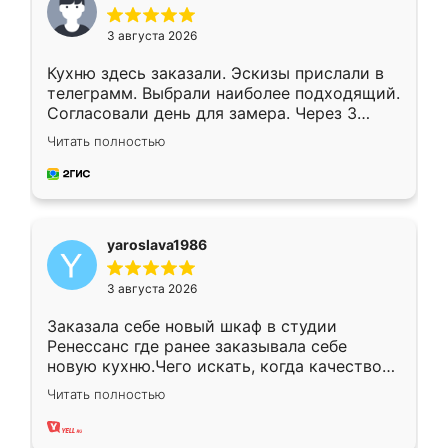
3 августа 2026
Кухню здесь заказали. Эскизы прислали в
телеграмм. Выбрали наиболее подходящий.
Согласовали день для замера. Через 3
недели кухня была уже готова. Остались
Читать полностью
довольны работой. Спасибо Ренессанс
мебель за качественную работу!
yaroslava1986
3 августа 2026
Заказала себе новый шкаф в студии
Ренессанс где ранее заказывала себе
новую кухню.Чего искать, когда качеством
вполне довольна. Служит кухня уже почти
Читать полностью
два года, нареканий нет.