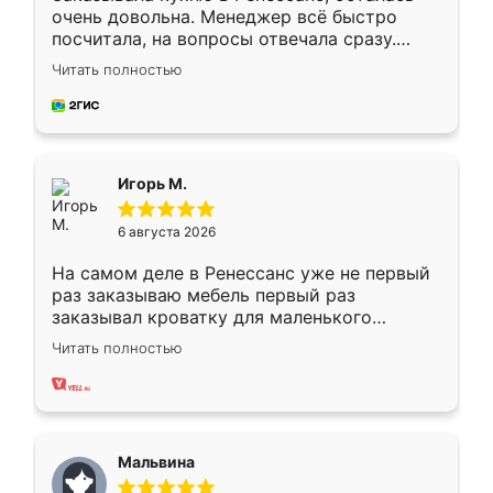
очень довольна. Менеджер всё быстро
посчитала, на вопросы отвечала сразу.
Замерщик приехал в субботу, подошёл к
Читать полностью
делу со всей ответственностью. Собрали
за день, ребята работали аккуратно, даже
пыли почти не было. Качество отличное,
ящики ходят плавно, ничего не скрипит.
Всё подошло как влитое.
Игорь М.
6 августа 2026
На самом деле в Ренессанс уже не первый
раз заказываю мебель первый раз
заказывал кроватку для маленького
ребёнка при его рождении ,во второй раз
Читать полностью
заказал шкаф-купе. По качеству очень
хорошее сборка достаточно быстрая,
также адекватные цены. До этого
сравнивал с разными конкурентами в этом
сегменте ,выбор у конкурентов куда
Мальвина
меньше, здесь же он более разнообразный.