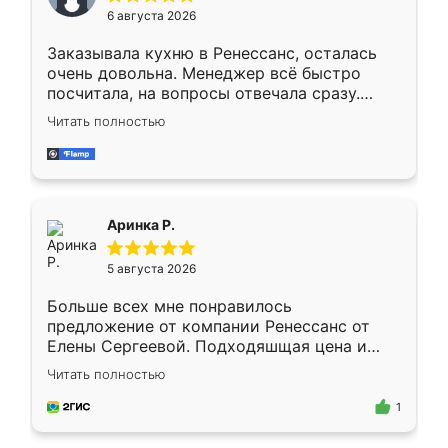
Мне нравится ,если что-то потребуется из
6 августа 2026
мебели буду заказывать только здесь.
Заказывала кухню в Ренессанс, осталась
очень довольна. Менеджер всё быстро
посчитала, на вопросы отвечала сразу.
Замерщик приехал в субботу, подошёл к
Читать полностью
делу со всей ответственностью. Собрали
за день, ребята работали аккуратно, даже
пыли почти не было. Качество отличное,
ящики ходят плавно, ничего не скрипит.
Всё подошло как влитое.
Аринка Р.
5 августа 2026
Больше всех мне понравилось
предложение от компании Ренессанс от
Елены Сергеевой. Подходяшщая цена и
короткие сроки изготовления. Приехавший
Читать полностью
для замера сотрудник Владислав
предложил по моему эскизу самый
1
подходящий вариант шкафа. Немного его
видоизменил, получилось даже лучше, чем