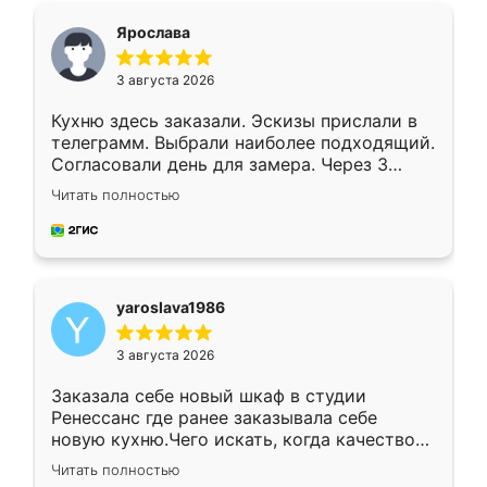
я хотела.
Ярослава
3 августа 2026
Кухню здесь заказали. Эскизы прислали в
телеграмм. Выбрали наиболее подходящий.
Согласовали день для замера. Через 3
недели кухня была уже готова. Остались
Читать полностью
довольны работой. Спасибо Ренессанс
мебель за качественную работу!
yaroslava1986
3 августа 2026
Заказала себе новый шкаф в студии
Ренессанс где ранее заказывала себе
новую кухню.Чего искать, когда качеством
вполне довольна. Служит кухня уже почти
Читать полностью
два года, нареканий нет.