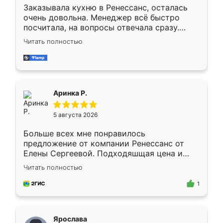
Заказывала кухню в Ренессанс, осталась
очень довольна. Менеджер всё быстро
посчитала, на вопросы отвечала сразу.
Замерщик приехал в субботу, подошёл к
Читать полностью
делу со всей ответственностью. Собрали
за день, ребята работали аккуратно, даже
пыли почти не было. Качество отличное,
ящики ходят плавно, ничего не скрипит.
Всё подошло как влитое.
Аринка Р.
5 августа 2026
Больше всех мне понравилось
предложение от компании Ренессанс от
Елены Сергеевой. Подходяшщая цена и
короткие сроки изготовления. Приехавший
Читать полностью
для замера сотрудник Владислав
предложил по моему эскизу самый
1
подходящий вариант шкафа. Немного его
видоизменил, получилось даже лучше, чем
я хотела.
Ярослава