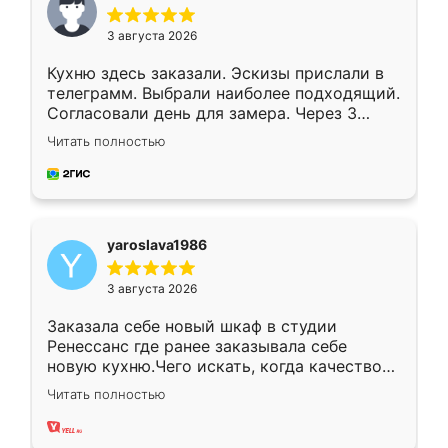
3 августа 2026
Кухню здесь заказали. Эскизы прислали в
телеграмм. Выбрали наиболее подходящий.
Согласовали день для замера. Через 3
недели кухня была уже готова. Остались
Читать полностью
довольны работой. Спасибо Ренессанс
мебель за качественную работу!
yaroslava1986
3 августа 2026
Заказала себе новый шкаф в студии
Ренессанс где ранее заказывала себе
новую кухню.Чего искать, когда качеством
вполне довольна. Служит кухня уже почти
Читать полностью
два года, нареканий нет.