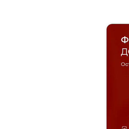
Ф
Д
Ост