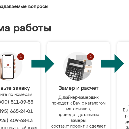
задаваемые вопросы
ма работы
вьте заявку
Замер и расчет
ите по номерам
Дизайнер-замерщик
800) 511-89-55
приедет к Вам с каталогом
материалов,
Вы
495) 665-24-01
проведёт детальные
р
926) 409-68-13
замеры,
д
составит проект и сделает
з
те заявку на сайте для