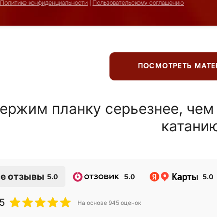
Политике конфиденциальности
|
Пользовательскому соглашению
ПОСМОТРЕТЬ МАТ
ержим планку серьезнее, чем
катани
е отзывы
5.0
5.0
5.0
5
На основе
945
оценок