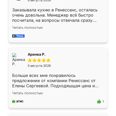
6 августа 2026
мебели буду заказывать только здесь.
Заказывала кухню в Ренессанс, осталась
очень довольна. Менеджер всё быстро
посчитала, на вопросы отвечала сразу.
Замерщик приехал в субботу, подошёл к
Читать полностью
делу со всей ответственностью. Собрали
за день, ребята работали аккуратно, даже
пыли почти не было. Качество отличное,
ящики ходят плавно, ничего не скрипит.
Всё подошло как влитое.
Аринка Р.
5 августа 2026
Больше всех мне понравилось
предложение от компании Ренессанс от
Елены Сергеевой. Подходяшщая цена и
короткие сроки изготовления. Приехавший
Читать полностью
для замера сотрудник Владислав
предложил по моему эскизу самый
1
подходящий вариант шкафа. Немного его
видоизменил, получилось даже лучше, чем