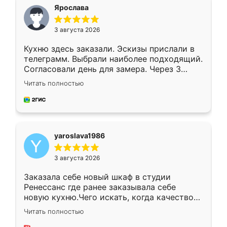
я хотела.
Ярослава
3 августа 2026
Кухню здесь заказали. Эскизы прислали в
телеграмм. Выбрали наиболее подходящий.
Согласовали день для замера. Через 3
недели кухня была уже готова. Остались
Читать полностью
довольны работой. Спасибо Ренессанс
мебель за качественную работу!
yaroslava1986
3 августа 2026
Заказала себе новый шкаф в студии
Ренессанс где ранее заказывала себе
новую кухню.Чего искать, когда качеством
вполне довольна. Служит кухня уже почти
Читать полностью
два года, нареканий нет.