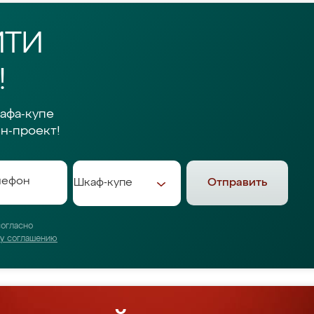
ЙТИ
!
афа-купе
н-проект!
Отправить
согласно
му соглашению