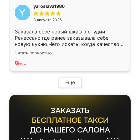
yaroslava1986
3 августа 2026
Заказала себе новый шкаф в студии
Ренессанс где ранее заказывала себе
новую кухню.Чего искать, когда качеством
вполне довольна. Служит кухня уже почти
Читать полностью
два года, нареканий нет.
Еще
ЗАКАЗАТЬ
БЕСПЛАТНОЕ ТАКСИ
ДО НАШЕГО САЛОНА