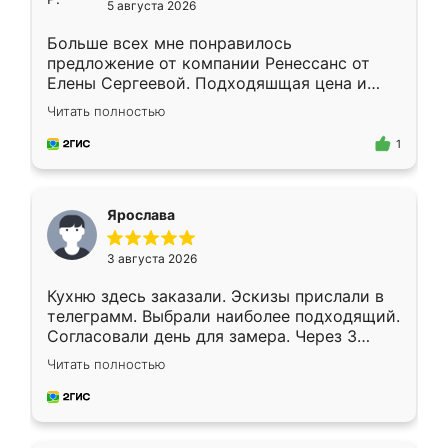
5 августа 2026
Больше всех мне понравилось
предложение от компании Ренессанс от
Елены Сергеевой. Подходяшщая цена и
короткие сроки изготовления. Приехавший
Читать полностью
для замера сотрудник Владислав
предложил по моему эскизу самый
1
подходящий вариант шкафа. Немного его
видоизменил, получилось даже лучше, чем
я хотела.
Ярослава
3 августа 2026
Кухню здесь заказали. Эскизы прислали в
телеграмм. Выбрали наиболее подходящий.
Согласовали день для замера. Через 3
недели кухня была уже готова. Остались
Читать полностью
довольны работой. Спасибо Ренессанс
мебель за качественную работу!