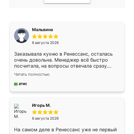
Мальвина
6 августа 2026
Заказывала кухню в Ренессанс, осталась
очень довольна. Менеджер всё быстро
посчитала, на вопросы отвечала сразу.
Замерщик приехал в субботу, подошёл к
Читать полностью
делу со всей ответственностью. Собрали
за день, ребята работали аккуратно, даже
пыли почти не было. Качество отличное,
ящики ходят плавно, ничего не скрипит.
Всё подошло как влитое.
Игорь М.
6 августа 2026
На самом деле в Ренессанс уже не первый