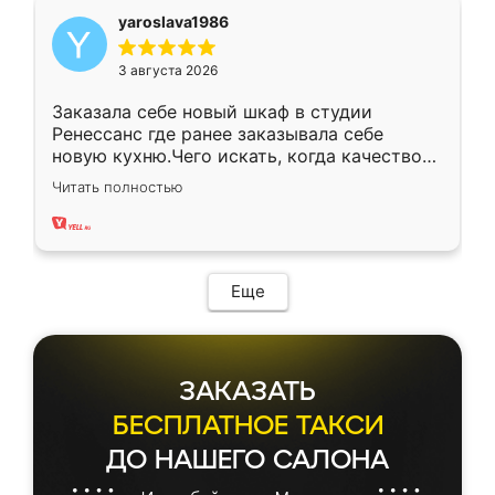
yaroslava1986
3 августа 2026
Заказала себе новый шкаф в студии
Ренессанс где ранее заказывала себе
новую кухню.Чего искать, когда качеством
вполне довольна. Служит кухня уже почти
Читать полностью
два года, нареканий нет.
Еще
ЗАКАЗАТЬ
БЕСПЛАТНОЕ ТАКСИ
ДО НАШЕГО САЛОНА