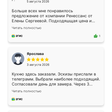
5 августа 2026
Больше всех мне понравилось
предложение от компании Ренессанс от
Елены Сергеевой. Подходяшщая цена и
короткие сроки изготовления. Приехавший
Читать полностью
для замера сотрудник Владислав
предложил по моему эскизу самый
1
подходящий вариант шкафа. Немного его
видоизменил, получилось даже лучше, чем
я хотела.
Ярослава
3 августа 2026
Кухню здесь заказали. Эскизы прислали в
телеграмм. Выбрали наиболее подходящий.
Согласовали день для замера. Через 3
недели кухня была уже готова. Остались
Читать полностью
довольны работой. Спасибо Ренессанс
мебель за качественную работу!