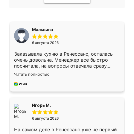
Мальвина
6 августа 2026
Заказывала кухню в Ренессанс, осталась
очень довольна. Менеджер всё быстро
посчитала, на вопросы отвечала сразу.
Замерщик приехал в субботу, подошёл к
Читать полностью
делу со всей ответственностью. Собрали
за день, ребята работали аккуратно, даже
пыли почти не было. Качество отличное,
ящики ходят плавно, ничего не скрипит.
Всё подошло как влитое.
Игорь М.
6 августа 2026
На самом деле в Ренессанс уже не первый