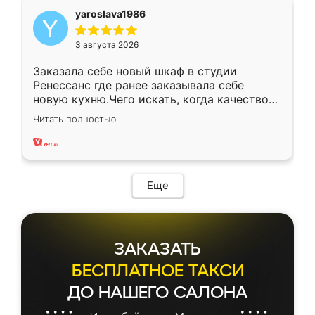
yaroslava1986
3 августа 2026
Заказала себе новый шкаф в студии
Ренессанс где ранее заказывала себе
новую кухню.Чего искать, когда качеством
вполне довольна. Служит кухня уже почти
Читать полностью
два года, нареканий нет.
Еще
ЗАКАЗАТЬ
БЕСПЛАТНОЕ ТАКСИ
ДО НАШЕГО САЛОНА