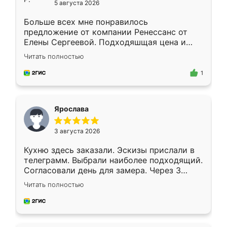
5 августа 2026
Больше всех мне понравилось
предложение от компании Ренессанс от
Елены Сергеевой. Подходяшщая цена и
короткие сроки изготовления. Приехавший
Читать полностью
для замера сотрудник Владислав
предложил по моему эскизу самый
1
подходящий вариант шкафа. Немного его
видоизменил, получилось даже лучше, чем
я хотела.
Ярослава
3 августа 2026
Кухню здесь заказали. Эскизы прислали в
телеграмм. Выбрали наиболее подходящий.
Согласовали день для замера. Через 3
недели кухня была уже готова. Остались
Читать полностью
довольны работой. Спасибо Ренессанс
мебель за качественную работу!