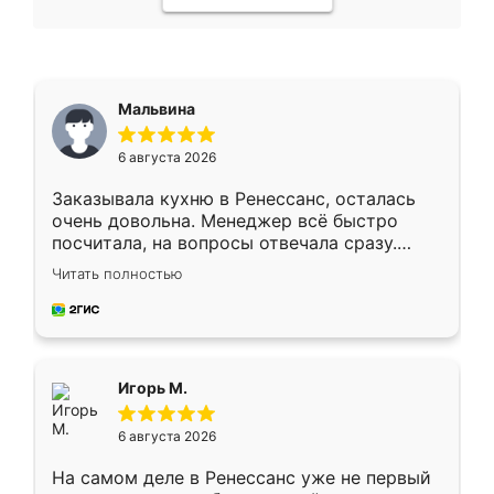
Мальвина
6 августа 2026
Заказывала кухню в Ренессанс, осталась
очень довольна. Менеджер всё быстро
посчитала, на вопросы отвечала сразу.
Замерщик приехал в субботу, подошёл к
Читать полностью
делу со всей ответственностью. Собрали
за день, ребята работали аккуратно, даже
пыли почти не было. Качество отличное,
ящики ходят плавно, ничего не скрипит.
Всё подошло как влитое.
Игорь М.
6 августа 2026
На самом деле в Ренессанс уже не первый