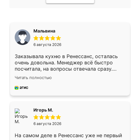
Мальвина
6 августа 2026
Заказывала кухню в Ренессанс, осталась
очень довольна. Менеджер всё быстро
посчитала, на вопросы отвечала сразу.
Замерщик приехал в субботу, подошёл к
Читать полностью
делу со всей ответственностью. Собрали
за день, ребята работали аккуратно, даже
пыли почти не было. Качество отличное,
ящики ходят плавно, ничего не скрипит.
Всё подошло как влитое.
Игорь М.
6 августа 2026
На самом деле в Ренессанс уже не первый