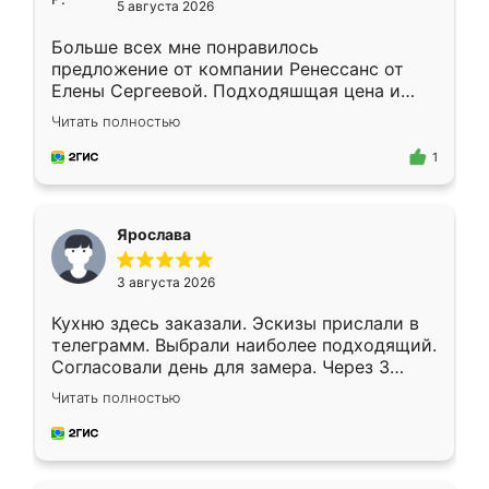
5 августа 2026
Больше всех мне понравилось
предложение от компании Ренессанс от
Елены Сергеевой. Подходяшщая цена и
короткие сроки изготовления. Приехавший
Читать полностью
для замера сотрудник Владислав
предложил по моему эскизу самый
1
подходящий вариант шкафа. Немного его
видоизменил, получилось даже лучше, чем
я хотела.
Ярослава
3 августа 2026
Кухню здесь заказали. Эскизы прислали в
телеграмм. Выбрали наиболее подходящий.
Согласовали день для замера. Через 3
недели кухня была уже готова. Остались
Читать полностью
довольны работой. Спасибо Ренессанс
мебель за качественную работу!