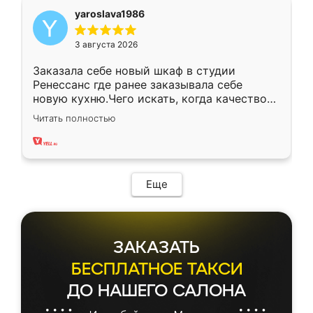
yaroslava1986
3 августа 2026
Заказала себе новый шкаф в студии
Ренессанс где ранее заказывала себе
новую кухню.Чего искать, когда качеством
вполне довольна. Служит кухня уже почти
Читать полностью
два года, нареканий нет.
Еще
ЗАКАЗАТЬ
БЕСПЛАТНОЕ ТАКСИ
ДО НАШЕГО САЛОНА