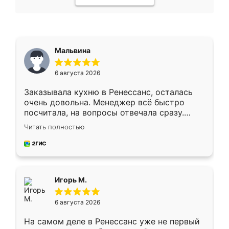
Мальвина
6 августа 2026
Заказывала кухню в Ренессанс, осталась
очень довольна. Менеджер всё быстро
посчитала, на вопросы отвечала сразу.
Замерщик приехал в субботу, подошёл к
Читать полностью
делу со всей ответственностью. Собрали
за день, ребята работали аккуратно, даже
пыли почти не было. Качество отличное,
ящики ходят плавно, ничего не скрипит.
Всё подошло как влитое.
Игорь М.
6 августа 2026
На самом деле в Ренессанс уже не первый