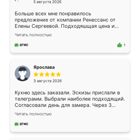
5 августа 2026
Больше всех мне понравилось
предложение от компании Ренессанс от
Елены Сергеевой. Подходяшщая цена и
короткие сроки изготовления. Приехавший
Читать полностью
для замера сотрудник Владислав
предложил по моему эскизу самый
1
подходящий вариант шкафа. Немного его
видоизменил, получилось даже лучше, чем
я хотела.
Ярослава
3 августа 2026
Кухню здесь заказали. Эскизы прислали в
телеграмм. Выбрали наиболее подходящий.
Согласовали день для замера. Через 3
недели кухня была уже готова. Остались
Читать полностью
довольны работой. Спасибо Ренессанс
мебель за качественную работу!