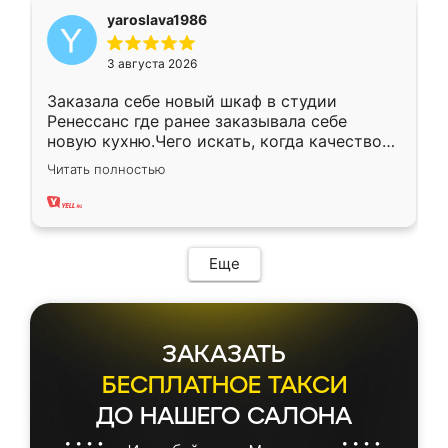
yaroslava1986
3 августа 2026
Заказала себе новый шкаф в студии
Ренессанс где ранее заказывала себе
новую кухню.Чего искать, когда качеством
вполне довольна. Служит кухня уже почти
Читать полностью
два года, нареканий нет.
Еще
ЗАКАЗАТЬ
БЕСПЛАТНОЕ ТАКСИ
ДО НАШЕГО САЛОНА