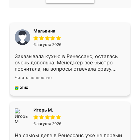
Мальвина
6 августа 2026
Заказывала кухню в Ренессанс, осталась
очень довольна. Менеджер всё быстро
посчитала, на вопросы отвечала сразу.
Замерщик приехал в субботу, подошёл к
Читать полностью
делу со всей ответственностью. Собрали
за день, ребята работали аккуратно, даже
пыли почти не было. Качество отличное,
ящики ходят плавно, ничего не скрипит.
Всё подошло как влитое.
Игорь М.
6 августа 2026
На самом деле в Ренессанс уже не первый