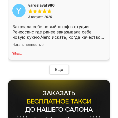
yaroslava1986
3 августа 2026
Заказала себе новый шкаф в студии
Ренессанс где ранее заказывала себе
новую кухню.Чего искать, когда качеством
вполне довольна. Служит кухня уже почти
Читать полностью
два года, нареканий нет.
Еще
ЗАКАЗАТЬ
БЕСПЛАТНОЕ ТАКСИ
ДО НАШЕГО САЛОНА