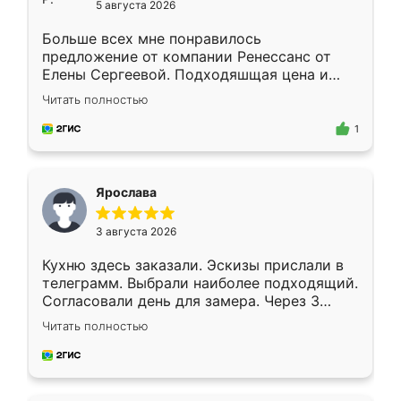
5 августа 2026
Больше всех мне понравилось
предложение от компании Ренессанс от
Елены Сергеевой. Подходяшщая цена и
короткие сроки изготовления. Приехавший
Читать полностью
для замера сотрудник Владислав
предложил по моему эскизу самый
1
подходящий вариант шкафа. Немного его
видоизменил, получилось даже лучше, чем
я хотела.
Ярослава
3 августа 2026
Кухню здесь заказали. Эскизы прислали в
телеграмм. Выбрали наиболее подходящий.
Согласовали день для замера. Через 3
недели кухня была уже готова. Остались
Читать полностью
довольны работой. Спасибо Ренессанс
мебель за качественную работу!