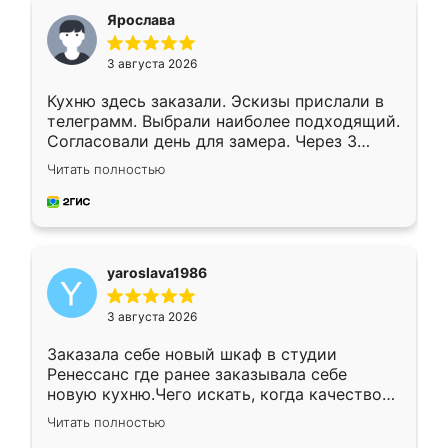
я хотела.
Ярослава
3 августа 2026
Кухню здесь заказали. Эскизы прислали в
телеграмм. Выбрали наиболее подходящий.
Согласовали день для замера. Через 3
недели кухня была уже готова. Остались
Читать полностью
довольны работой. Спасибо Ренессанс
мебель за качественную работу!
yaroslava1986
3 августа 2026
Заказала себе новый шкаф в студии
Ренессанс где ранее заказывала себе
новую кухню.Чего искать, когда качеством
вполне довольна. Служит кухня уже почти
Читать полностью
два года, нареканий нет.