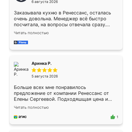
6 августа 2026
мебели буду заказывать только здесь.
Заказывала кухню в Ренессанс, осталась
очень довольна. Менеджер всё быстро
посчитала, на вопросы отвечала сразу.
Замерщик приехал в субботу, подошёл к
Читать полностью
делу со всей ответственностью. Собрали
за день, ребята работали аккуратно, даже
пыли почти не было. Качество отличное,
ящики ходят плавно, ничего не скрипит.
Всё подошло как влитое.
Аринка Р.
5 августа 2026
Больше всех мне понравилось
предложение от компании Ренессанс от
Елены Сергеевой. Подходяшщая цена и
короткие сроки изготовления. Приехавший
Читать полностью
для замера сотрудник Владислав
предложил по моему эскизу самый
1
подходящий вариант шкафа. Немного его
видоизменил, получилось даже лучше, чем