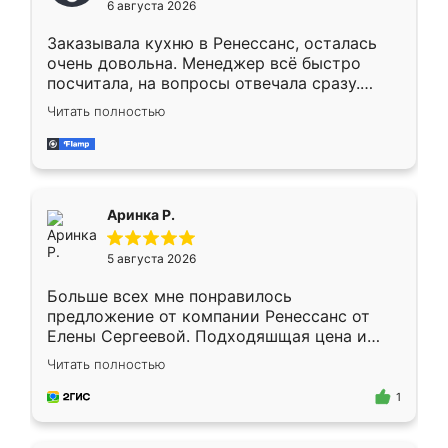
6 августа 2026
мебели буду заказывать только здесь.
Заказывала кухню в Ренессанс, осталась
очень довольна. Менеджер всё быстро
посчитала, на вопросы отвечала сразу.
Замерщик приехал в субботу, подошёл к
Читать полностью
делу со всей ответственностью. Собрали
за день, ребята работали аккуратно, даже
пыли почти не было. Качество отличное,
ящики ходят плавно, ничего не скрипит.
Всё подошло как влитое.
Аринка Р.
5 августа 2026
Больше всех мне понравилось
предложение от компании Ренессанс от
Елены Сергеевой. Подходяшщая цена и
короткие сроки изготовления. Приехавший
Читать полностью
для замера сотрудник Владислав
предложил по моему эскизу самый
1
подходящий вариант шкафа. Немного его
видоизменил, получилось даже лучше, чем