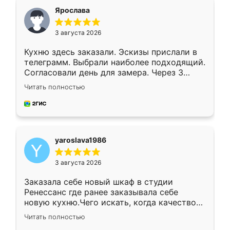
я хотела.
Ярослава
3 августа 2026
Кухню здесь заказали. Эскизы прислали в
телеграмм. Выбрали наиболее подходящий.
Согласовали день для замера. Через 3
недели кухня была уже готова. Остались
Читать полностью
довольны работой. Спасибо Ренессанс
мебель за качественную работу!
yaroslava1986
3 августа 2026
Заказала себе новый шкаф в студии
Ренессанс где ранее заказывала себе
новую кухню.Чего искать, когда качеством
вполне довольна. Служит кухня уже почти
Читать полностью
два года, нареканий нет.