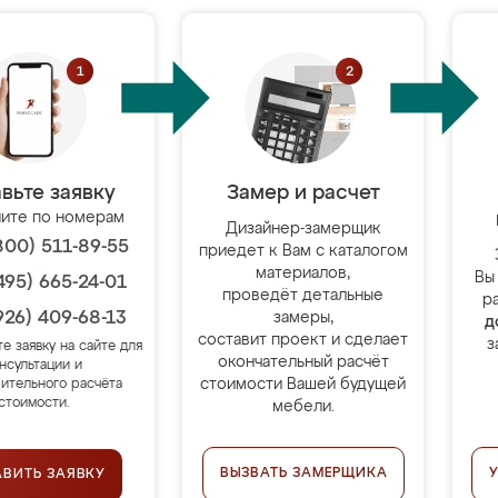
вьте заявку
Замер и расчет
ите по номерам
Дизайнер-замерщик
800) 511-89-55
приедет к Вам с каталогом
материалов,
Вы
495) 665-24-01
проведёт детальные
р
926) 409-68-13
замеры,
д
составит проект и сделает
з
те заявку на сайте для
окончательный расчёт
нсультации и
стоимости Вашей будущей
ительного расчёта
стоимости.
мебели.
ВЫЗВАТЬ ЗАМЕРЩИКА
АВИТЬ ЗАЯВКУ