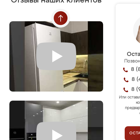
Отзывы наших клиентов
Оста
Позвон
8 (
8 (
8 (
Или оставь
ко
предвар
ОСТ