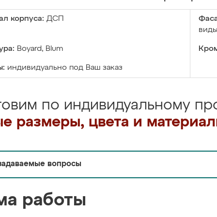
ал корпуса:
ДСП
Фаса
виды
ура:
Boyard, Blum
Кром
ы:
индивидуально под Ваш заказ
товим по индивидуальному про
е размеры, цвета и материа
задаваемые вопросы
ма работы