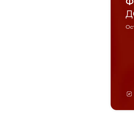
Ф
Д
Ост