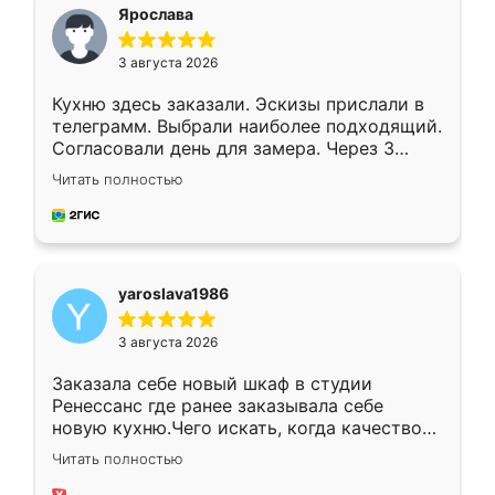
я хотела.
Ярослава
3 августа 2026
Кухню здесь заказали. Эскизы прислали в
телеграмм. Выбрали наиболее подходящий.
Согласовали день для замера. Через 3
недели кухня была уже готова. Остались
Читать полностью
довольны работой. Спасибо Ренессанс
мебель за качественную работу!
yaroslava1986
3 августа 2026
Заказала себе новый шкаф в студии
Ренессанс где ранее заказывала себе
новую кухню.Чего искать, когда качеством
вполне довольна. Служит кухня уже почти
Читать полностью
два года, нареканий нет.