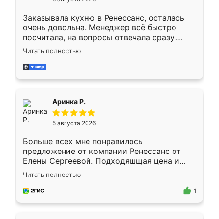
мебели буду заказывать только здесь.
Заказывала кухню в Ренессанс, осталась
очень довольна. Менеджер всё быстро
посчитала, на вопросы отвечала сразу.
Замерщик приехал в субботу, подошёл к
Читать полностью
делу со всей ответственностью. Собрали
за день, ребята работали аккуратно, даже
пыли почти не было. Качество отличное,
ящики ходят плавно, ничего не скрипит.
Всё подошло как влитое.
Аринка Р.
5 августа 2026
Больше всех мне понравилось
предложение от компании Ренессанс от
Елены Сергеевой. Подходяшщая цена и
короткие сроки изготовления. Приехавший
Читать полностью
для замера сотрудник Владислав
предложил по моему эскизу самый
1
подходящий вариант шкафа. Немного его
видоизменил, получилось даже лучше, чем