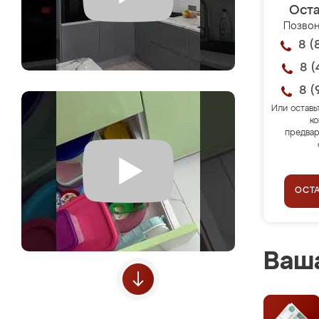
Оста
Позвон
8 (
8 (
8 (
Или оставь
ко
предвар
ОСТ
Ваша