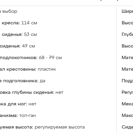
а выбор
Шири
 кресла:
114 см
Высо
 сиденья:
53 см
Глуб
сиденья:
47 см
Высо
подлокотников:
68 - 79 см
Мате
ал крестовины:
пластик
Мате
е подголовника:
да
Подд
овка глубины сиденья:
нет
Регу
ка для ног:
нет
Меха
анизма:
топ-ган
Макс
уемая высота:
регулируемая высота
Сиде