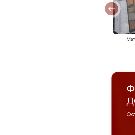
Мат
Ф
Д
Ост