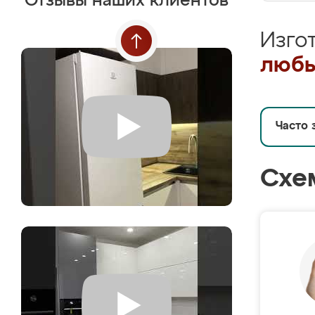
Отзывы наших клиентов
Изго
любы
Часто 
Схе