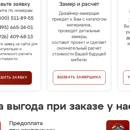
вьте заявку
Замер и расчет
ите по номерам
Дизайнер-замерщик
800) 511-89-55
приедет к Вам с каталогом
материалов,
Вы
495) 665-24-01
проведёт детальные
р
926) 409-68-13
замеры,
д
составит проект и сделает
з
те заявку на сайте для
окончательный расчёт
нсультации и
стоимости Вашей будущей
ительного расчёта
стоимости.
мебели.
ВЫЗВАТЬ ЗАМЕРЩИКА
АВИТЬ ЗАЯВКУ
 выгода при заказе у на
Предоплата