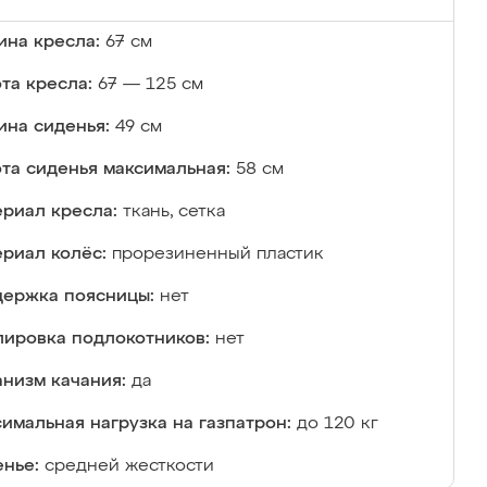
на кресла:
67 см
та кресла:
67 — 125 см
ина сиденья:
49 см
та сиденья максимальная:
58 см
риал кресла:
ткань, сетка
риал колёс:
прорезиненный пластик
ержка поясницы:
нет
лировка подлокотников:
нет
низм качания:
да
имальная нагрузка на газпатрон:
до 120 кг
нье:
средней жесткости