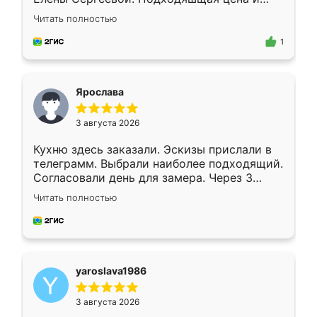
короткие сроки изготовления. Приехавший
Читать полностью
для замера сотрудник Владислав
предложил по моему эскизу самый
1
подходящий вариант шкафа. Немного его
видоизменил, получилось даже лучше, чем
я хотела.
Ярослава
3 августа 2026
Кухню здесь заказали. Эскизы прислали в
телеграмм. Выбрали наиболее подходящий.
Согласовали день для замера. Через 3
недели кухня была уже готова. Остались
Читать полностью
довольны работой. Спасибо Ренессанс
мебель за качественную работу!
yaroslava1986
3 августа 2026