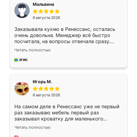
Мальвина
6 августа 2026
Заказывала кухню в Ренессанс, осталась
очень довольна. Менеджер всё быстро
посчитала, на вопросы отвечала сразу.
Замерщик приехал в субботу, подошёл к
Читать полностью
делу со всей ответственностью. Собрали
за день, ребята работали аккуратно, даже
пыли почти не было. Качество отличное,
ящики ходят плавно, ничего не скрипит.
Всё подошло как влитое.
Игорь М.
6 августа 2026
На самом деле в Ренессанс уже не первый
раз заказываю мебель первый раз
заказывал кроватку для маленького
ребёнка при его рождении ,во второй раз
Читать полностью
заказал шкаф-купе. По качеству очень