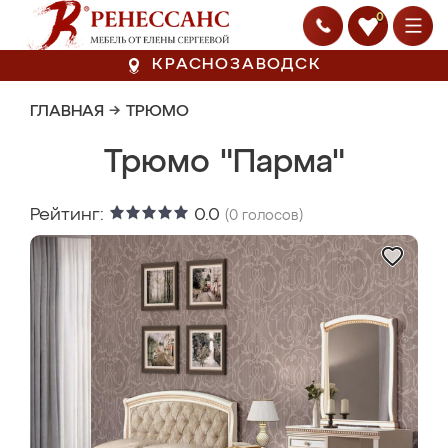
0
КРАСНОЗАВОДСК
ГЛАВНАЯ
→
ТРЮМО
Трюмо "Парма"
Рейтинг:
0.0
(
0
голосов)