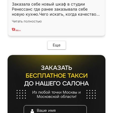
Заказала себе новый шкаф в студии
Ренессанс где ранее заказывала себе
новую кухню.Чего искать, когда качеством
вполне довольна. Служит кухня уже почти
Читать полностью
два года, нареканий нет.
Еще
ЗАКАЗАТЬ
БЕСПЛАТНОЕ ТАКСИ
ДО НАШЕГО САЛОНА
Из любой точки Москвы и
Московской области!